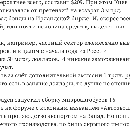
ероятнее всего, составит $209. При этом Киев
отказалась от претензий на возврат 3 млрд.
ад бонды на Ирландской бирже. И, скорее всег
лей, или почти половина средств, выделенных
Так, например, частный сектор ежемесячно вы
ров, и в целом с начала года из России
же 50 млрд. долларов. И никакие замораживан
учат.
ть за счёт дополнительной эмиссии 1 трлн. р
ого есть в заначке доллары, то лучше не спеши
agen запустил сборку микроавтобусов Т6
ре на форуме с красивым названием «Автоэво
ть производство экспортом на Запад. Но пош
чного производства, то бишь скрытого импор