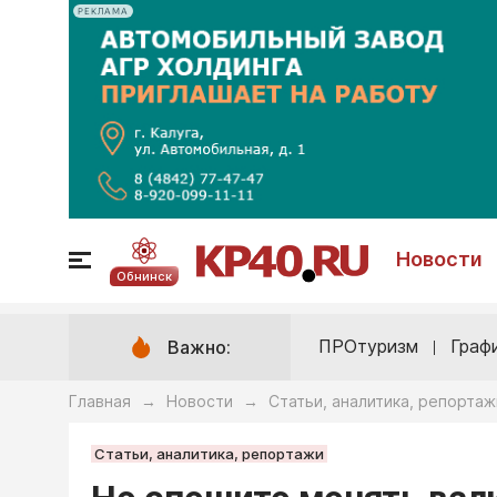
РЕКЛАМА
Новости
Обнинск
ПРОтуризм
Граф
Важно:
Главная
Новости
Статьи, аналитика, репортаж
→
→
Статьи, аналитика, репортажи