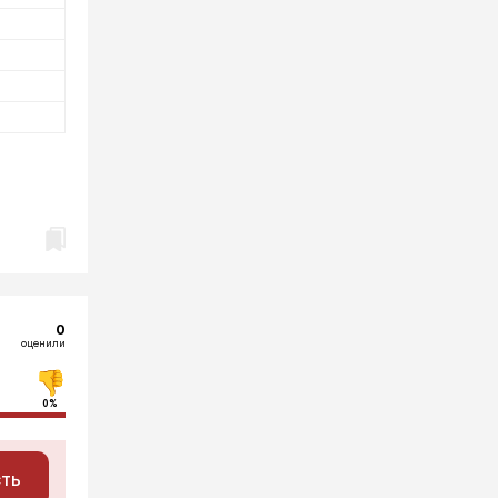
0
оценили
0%
сть