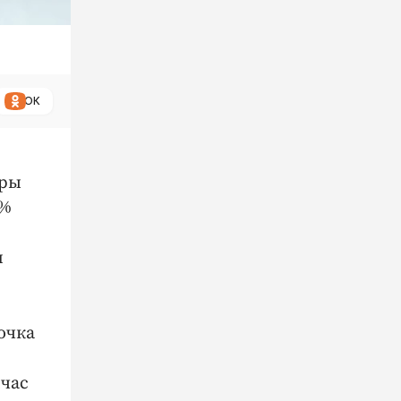
ОК
уры
7%
и
очка
йчас