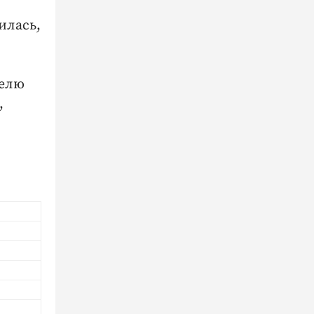
илась,
делю
,