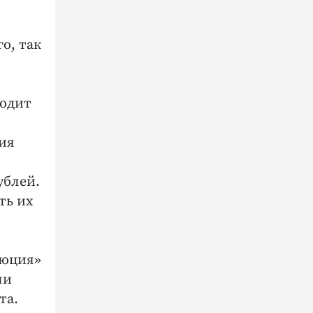
о, так
водит
ия
ублей.
ть их
люция»
ли
та.