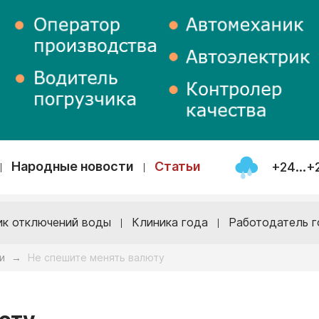
Народные новости
Статьи
+24...+
ик отключений воды
Клиника года
Работодатель г
и
Не спешите менять валюту
→