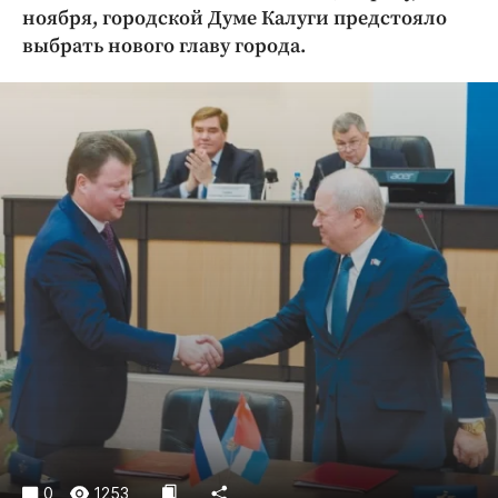
Криминал
ноября, городской Думе Калуги предстояло
выбрать нового главу города.
Культура
Недвижимость и ЖКХ
Образование
Общество
Погода
Праздники
Происшествия
Спорт
Экономика и бизнес
ПРОЕКТЫ
Блоги
Издания
Медиаперсона
0
1253