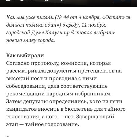
Интересное чтиво
Клиника года
Как мы уже писали (№ 44 от 4 ноября, «Остаться
Бренд года
должен только один») в среду, 11 ноября,
Работодатель года
городской Думе Калуги предстояло выбрать
нового главу города.
Как выбирали
Согласно протоколу, комиссия, которая
рассматривала документы претендентов на
высокий пост и проводила с ними
собеседования, дала соответствующие
рекомендации народным избранникам.
Затем депутаты определились, кого из пяти
кандидатов вносить в бюллетень для тайного
голосования, а кого — нет. Завершающий
этап — тайное голосование.