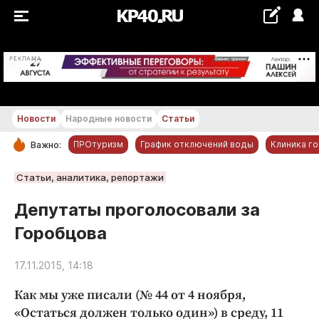
+18...+19 °С
РЕКЛАМА
Новости
Народные новости
Статьи
ПРОтуризм
График отключений воды
Клиника г
Важно:
РУБРИКИ
Статьи, аналитика, репортажи
Обнинск
Депутаты проголосовали за
Новости компаний
Горобцова
Статьи
Народные новости
17.11.2015, 14:18
Авто и транспорт
Как мы уже писали (№ 44 от 4 ноября,
Благоустройство
«Остаться должен только один») в среду, 11