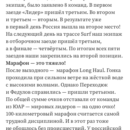
экипаж, было заявлено 8 команд. В первом
заезде «Лидер» пришёл третьим. Во втором
и третьем — вторым. В результате уже
в первый день Россия вышла на второе место!
На следующий день на трассе Surf наш экипаж
в отборочном заезде пришёл третьим,
а в финале — четвёртым. По итогам всех пяти
заездов наши закрепились на второй позиции.
Марафон — это тяжело!
После выходного — марафон Long Haul. Гонка
проходила при сильном ветре на жёсткой воде
с высокими волнами. Однако Переходюк
и Федулов справились — пришли третьими.
По общей сумме очков отставали от команды
из ЮАР — мировых лидеров — на одно очко!
100-километровый марафон считается самой
трудной дисциплиной. И в этот раз тоже
не обошлось без происшествий. У российской