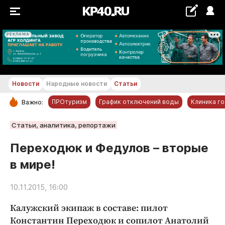
РЕКЛАМА
+24...+25 °С
Новости
Народные новости
Статьи
ПРОтуризм
График отключений воды
Клиника г
Важно:
РУБРИКИ
Статьи, аналитика, репортажи
Обнинск
Переходюк и Федулов – вторые
Новости компаний
в мире!
Статьи
Народные новости
10.11.2015, 16:00
Авто и транспорт
Калужский экипаж в составе: пилот
Благоустройство
Константин Переходюк и сопилот Анатолий