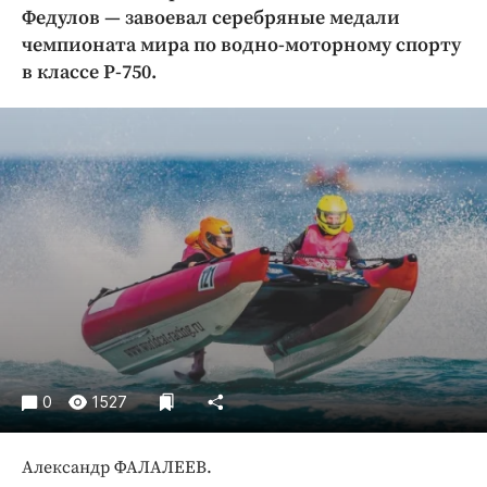
Криминал
Федулов — завоевал серебряные медали
чемпионата мира по водно-моторному спорту
Культура
в классе Р-750.
Недвижимость и ЖКХ
Образование
Общество
Погода
Праздники
Происшествия
Спорт
Экономика и бизнес
ПРОЕКТЫ
Блоги
0
1527
Издания
Медиаперсона
Александр ФАЛАЛЕЕВ.