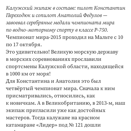
Интересное чтиво
Калужский экипаж в составе: пилот Константин
Клиника года
Переходюк и сопилот Анатолий Федулов —
Бренд года
завоевал серебряные медали чемпионата мира
Работодатель года
по водно-моторному спорту в классе Р-750.
Чемпионат мира-2015 проходил на Мальте с 10
по 17 октября.
Это удивительно! Великую морскую державу
в морских соревнованиях прославили
спортсмены Калужской области, находящейся
в 1000 км от моря!
Для Константина и Анатолия это был
четвёртый чемпионат мира. Сначала к ним
присматривались, относились, как
к новичкам. А в Великобританию, в 2013-м, наш
экипаж пригласили уже как достойных
мастеров. Тогда калужане на красном
катамаране «Лидер» под № 121 дошли