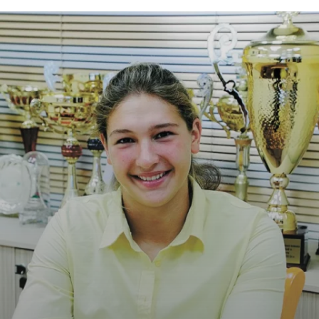
Криминал
Культура
Недвижимость и ЖКХ
Образование
Общество
Погода
Праздники
Происшествия
Спорт
Экономика и бизнес
ПРОЕКТЫ
Блоги
Издания
Медиаперсона