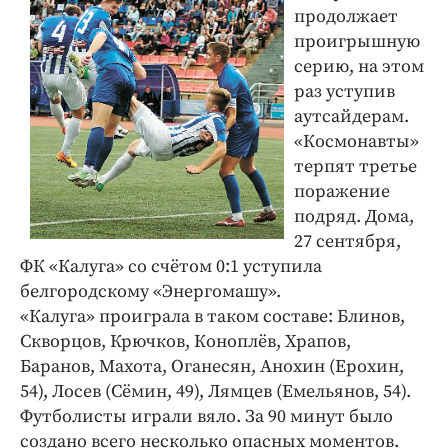
продолжает
проигрышную
серию, на этом
раз уступив
аутсайдерам.
«Космонавты»
терпят третье
поражение
подряд. Дома,
27 сентября,
ФК «Калуга» со счётом 0:1 уступила
белгородскому «Энергомашу».
«Калуга» проиграла в таком составе: Блинов,
Скворцов, Крючков, Коноплёв, Храпов,
Баранов, Махота, Оганесян, Анохин (Ерохин,
54), Лосев (Сёмин, 49), Лямцев (Емельянов, 54).
Футболисты играли вяло. За 90 минут было
создано всего несколько опасных моментов.