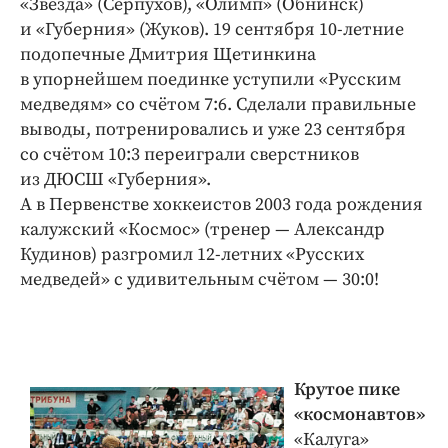
«Звезда» (Серпухов), «Олимп» (Обнинск)
и «Губерния» (Жуков). 19 сентября 10-летние
подопечные Дмитрия Щетинкина
в упорнейшем поединке уступили «Русским
медведям» со счётом 7:6. Сделали правильные
выводы, потренировались и уже 23 сентября
со счётом 10:3 переиграли сверстников
из ДЮСШ «Губерния».
А в Первенстве хоккеистов 2003 года рождения
калужский «Космос» (тренер — Александр
Кудинов) разгромил 12-летних «Русских
медведей» с удивительным счётом — 30:0!
Крутое пике
«космонавтов»
«Калуга»