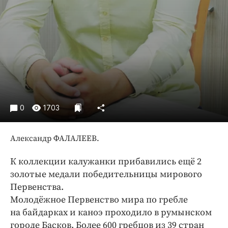
Интересное чтиво
Клиника года
Бренд года
Работодатель года
0
1703
Александр ФАЛАЛЕЕВ.
К коллекции калужанки прибавились ещё 2
золотые медали победительницы мирового
Первенства.
Молодёжное Первенство мира по гребле
на байдарках и каноэ проходило в румынском
городе Басков. Более 600 гребцов из 39 стран