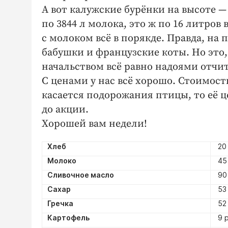
А вот калужские бурёнки на высоте 
по 3844 л молока, это ж по 16 литров
с молоком всё в порякде. Правда, на
бабушки и французские коты. Но это,
начальством всё равно надоями отчи
С ценами у нас всё хорошо. Стоимост
касается подорожания птицы, то её ц
до акции.
Хорошей вам недели!
Хлеб
20 
Молоко
45 
Сливочное масло
90 
Сахар
53 
Гречка
52 
Картофель
9 р