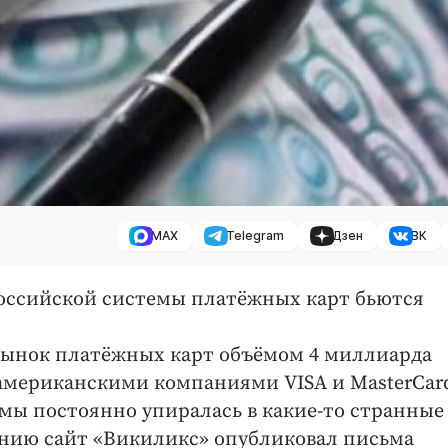
MAX
Telegram
Дзен
ВК
 российской системы платёжных карт бьются
рынок платёжных карт объёмом 4 миллиарда
американскими компаниями VISA и MasterCar
мы постоянно упиралась в какие-то странные
ению сайт «Викиликс» опубликовал письма