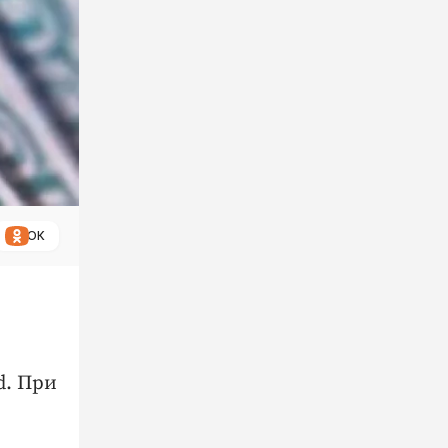
ОК
d. При