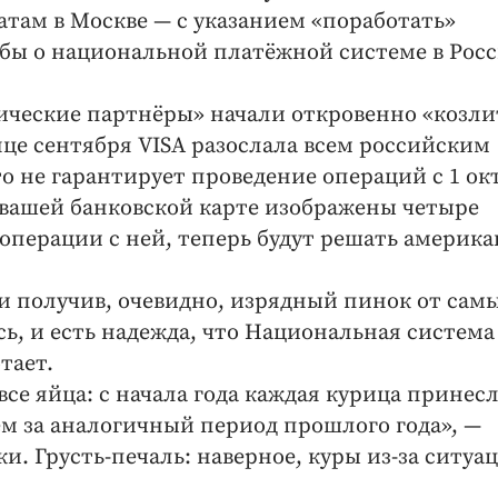
там в Москве — с указанием «поработать»
бы о национальной платёжной системе в Рос
ические партнёры» начали откровенно «козли
нце сентября VISA разослала всем российским
то не гарантирует проведение операций с 1 ок
на вашей банковской карте изображены четыре
операции с ней, теперь будут решать америк
 и получив, очевидно, изрядный пинок от сам
ь, и есть надежда, что Национальная система
тает.
все яйца: с начала года каждая курица принес
чем за аналогичный период прошлого года», —
. Грусть-печаль: наверное, куры из-за ситуа