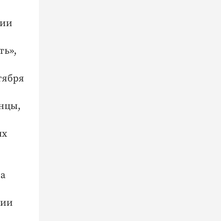
сии
ть»,
тября
анцы,
ых
ла
ции