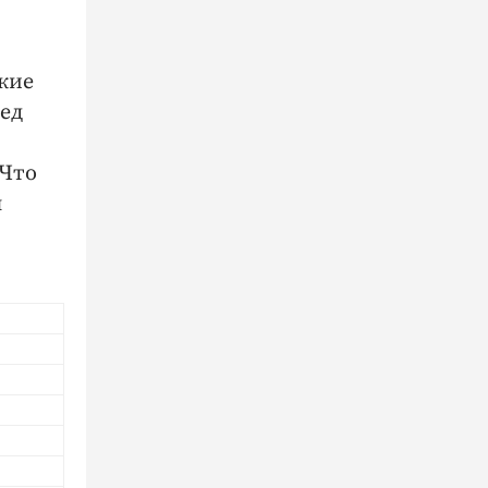
кие
ред
 Что
л