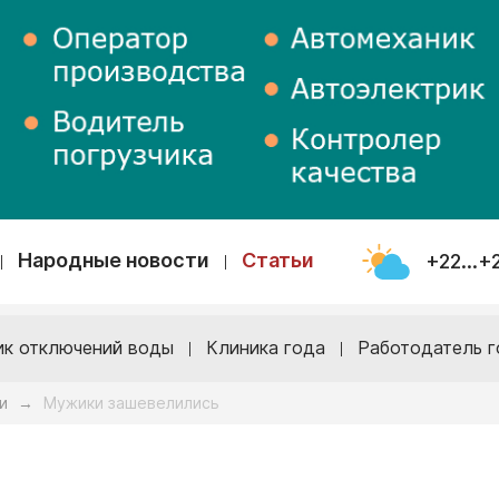
Народные новости
Статьи
+22...+
ик отключений воды
Клиника года
Работодатель г
и
Мужики зашевелились
→