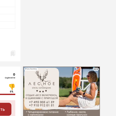
РЕКЛАМА
0
оценили
0%
сть