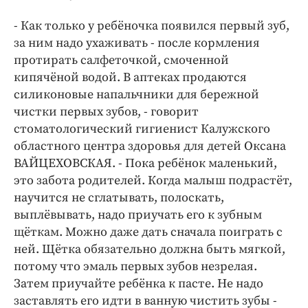
Интересное чтиво
Клиника года
- Как только у ребёночка появился первый зуб,
за ним надо ухаживать - после кормления
Бренд года
протирать салфеточкой, смоченной
Работодатель года
кипячёной водой. В аптеках продаются
силиконовые напальчники для бережной
чистки первых зубов, - говорит
стоматологический гигиенист Калужского
областного центра здоровья для детей Оксана
ВАЙЦЕХОВСКАЯ. - Пока ребёнок маленький,
это забота родителей. Когда малыш подрастёт,
научится не сглатывать, полоскать,
выплёвывать, надо приучать его к зубным
щёткам. Можно даже дать сначала поиграть с
ней. Щётка обязательно должна быть мягкой,
потому что эмаль первых зубов незрелая.
Затем приучайте ребёнка к пасте. Не надо
заставлять его идти в ванную чистить зубы -