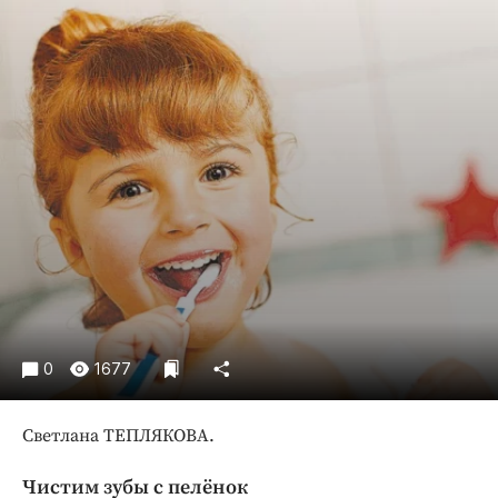
Криминал
Культура
Недвижимость и ЖКХ
Образование
Общество
Погода
Праздники
Происшествия
Спорт
Экономика и бизнес
ПРОЕКТЫ
0
1677
Блоги
Светлана ТЕПЛЯКОВА.
Издания
Медиаперсона
Чистим зубы с пелёнок