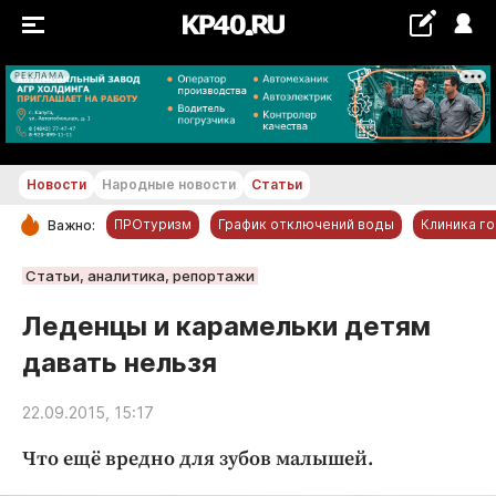
РЕКЛАМА
+19...+20 °С
Новости
Народные новости
Статьи
ПРОтуризм
График отключений воды
Клиника г
Важно:
РУБРИКИ
Статьи, аналитика, репортажи
Обнинск
Леденцы и карамельки детям
Новости компаний
давать нельзя
Статьи
Народные новости
22.09.2015, 15:17
Авто и транспорт
Что ещё вредно для зубов малышей.
Благоустройство