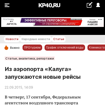
+18...+19 °С
РЕКЛАМА
Новости
Народные новости
Статьи
ПРОтуризм
График отключений воды
Клиника г
Важно:
РУБРИКИ
Статьи, аналитика, репортажи
Обнинск
Из аэропорта «Калуга»
Новости компаний
запускаются новые рейсы
Статьи
Народные новости
22.09.2015, 14:09
Авто и транспорт
В четверг, 17 сентября, Федеральным
Благоустройство
агентством воздушного транспорта