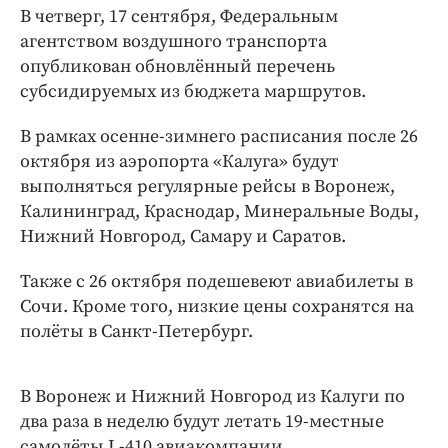
Интересное чтиво
В четверг, 17 сентября, Федеральным
Клиника года
агентством воздушного транспорта
опубликован обновлённый перечень
Бренд года
субсидируемых из бюджета маршрутов.
Работодатель года
В рамках осенне-зимнего расписания после 26
октября из аэропорта «Калуга» будут
выполняться регулярные рейсы в Воронеж,
Калининград, Краснодар, Минеральные Воды,
Нижний Новгород, Самару и Саратов.
Также с 26 октября подешевеют авиабилеты в
Сочи. Кроме того, низкие цены сохранятся на
полёты в Санкт-Петербург.
В Воронеж и Нижний Новгород из Калуги по
два раза в неделю будут летать 19-местные
самолёты L-410 авиакомпании