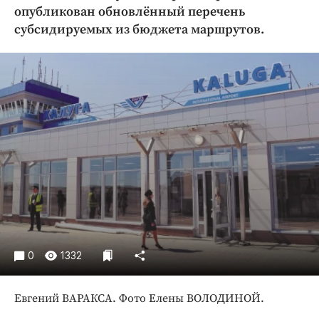
Криминал
опубликован обновлённый перечень
субсидируемых из бюджета маршрутов.
Культура
Недвижимость и ЖКХ
Образование
Общество
Погода
Праздники
Происшествия
Спорт
Экономика и бизнес
ПРОЕКТЫ
0
1332
Блоги
Издания
Евгений ВАРАКСА. Фото Елены ВОЛОДИНОЙ.
Медиаперсона