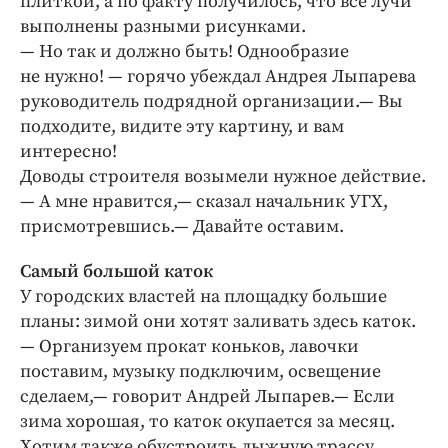
плиткой, а по факту получилось, что все лучи
выполнены разными рисунками.
— Но так и должно быть! Однообразие
не нужно! — горячо убеждал Андрея Лыпарева
руководитель подрядной организации.— Вы
подходите, видите эту картину, и вам
интересно!
Доводы строителя возымели нужное действие.
— А мне нравится,— сказал начальник УГХ,
присмотревшись.— Давайте оставим.
Самый большой каток
У городских властей на площадку большие
планы: зимой они хотят заливать здесь каток.
— Организуем прокат коньков, лавочки
поставим, музыку подключим, освещение
сделаем,— говорит Андрей Лыпарев.— Если
зима хорошая, то каток окупается за месяц.
Хотим также обустроить лыжную трассу