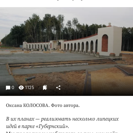
Криминал
Культура
Недвижимость и ЖКХ
Образование
Общество
Погода
Праздники
Происшествия
Спорт
Экономика и бизнес
0
1125
ПРОЕКТЫ
Оксана КОЛОСОВА. Фото автора.
Блоги
Издания
В их планах — реализовать несколько липецких
Медиаперсона
идей в парке «Губернский».