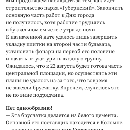
Мы продолжаем наблюдать за тем, как идёт
Интересное чтиво
строительство парка «Губернский». Закончить
Клиника года
основную часть работ к Дню города
Бренд года
не получилось, хотя рабочие трудились
Работодатель года
в буквальном смысле с утра до ночи.
К назначенной дате удалось лишь завершить
укладку плитки на второй части бульвара,
установить фонари на первой его половине
и начать штукатурить входную группу.
Ожидалось, что к 22 августа будет готова часть
центральной площадки, но осуществить эти
планы не удалось из-за того, что вовремя
не завезли брусчатку. Впрочем, случилось это
не по вине подрядчика.
Нет однообразию!
— Эта брусчатка делается из белого цемента.
Основной его поставщик находится в Коломне,
— пояснил нам
начальник Управления