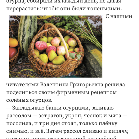
огурца, собирали их каждый день, не давая
перерастать: чтобы они были тоненькими.
С нашими
читателями Валентина Григорьевна решила
поделиться своим фирменным рецептом
солёных огурцов.
— Закладываю банки огурцами, заливаю
рассолом — эстрагон, укроп, чеснок и мята —
посолила, и три дня стоят, только плёнку
снимаю, и всё. Затем рассол сливаю и кипячу,
а огурцы промываю холодной кипячёной