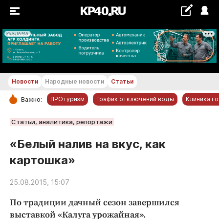
РЕКЛАМА
+25...+26 °С
Новости
Народные новости
Статьи
ПРОтуризм
График отключений воды
Клиника г
Важно:
РУБРИКИ
Статьи, аналитика, репортажи
Обнинск
«Белый налив на вкус, как
Новости компаний
картошка»
Статьи
Народные новости
25.08.2015, 15:07
Авто и транспорт
По традиции дачный сезон завершился
Благоустройство
выставкой «Калуга урожайная».