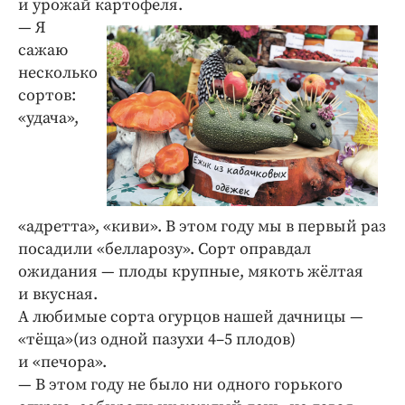
и урожай картофеля.
— Я
сажаю
несколько
сортов:
«удача»,
«адретта», «киви». В этом году мы в первый раз
посадили «белларозу». Сорт оправдал
ожидания — плоды крупные, мякоть жёлтая
и вкусная.
А любимые сорта огурцов нашей дачницы —
«тёща»(из одной пазухи 4–5 плодов)
и «печора».
— В этом году не было ни одного горького