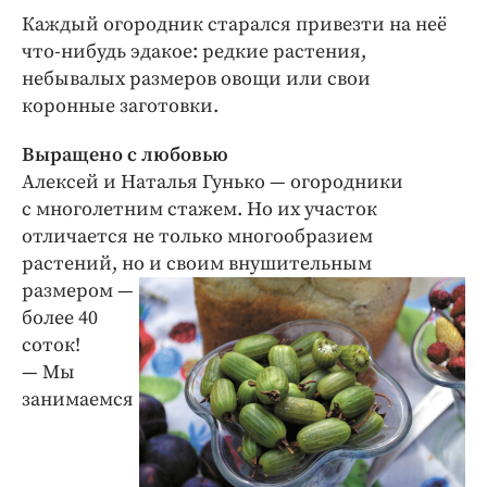
Интересное чтиво
Каждый огородник старался привезти на неё
Клиника года
что-нибудь эдакое: редкие растения,
Бренд года
небывалых размеров овощи или свои
Работодатель года
коронные заготовки.
Выращено с любовью
Алексей и Наталья Гунько — огородники
с многолетним стажем. Но их участок
отличается не только многообразием
растений, но и св
оим внушительным
размером —
более 40
соток!
— Мы
занимаемся