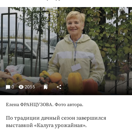
Криминал
Культура
Недвижимость и ЖКХ
Образование
Общество
Погода
Праздники
Происшествия
Спорт
Экономика и бизнес
0
2055
ПРОЕКТЫ
Елена ФРАНЦУЗОВА. Фото автора.
Блоги
Издания
По традиции дачный сезон завершился
Медиаперсона
выставкой «Калуга урожайная».