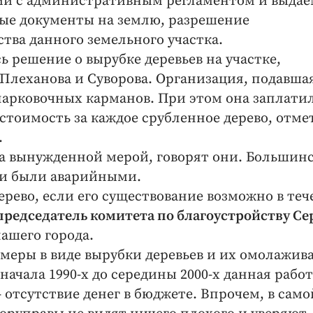
вии с административным регламентом и выда
мые документы на землю, разрешение
ства данного земельного участка.
 решение о вырубке деревьев на участке,
Плеханова и Суворова. Организация, подавша
 парковочных карманов. При этом она заплати
стоимость за каждое срубленное дерево, отм
.
ла вынужденной мерой, говорят они. Большин
и и были аварийными.
рево, если его существование возможно в теч
председатель комитета по благоустройству Се
нашего города.
 меры в виде вырубки деревьев и их омолажи
 начала 1990-х до середины 2000-х данная рабо
 отсутствие денег в бюджете. Впрочем, в само