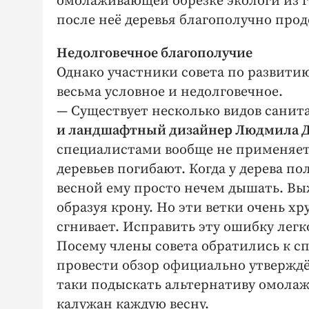
омолаживающей обрезке экологи из г
после неё деревья благополучно про
Недолговечное благополучие
Однако участники совета по развити
весьма условное и недолговечное.
— Существует несколько видов санит
и ландшафтный дизайнер Людмила 
специалистами вообще не применяет
деревьев погибают. Когда у дерева по
весной ему просто нечем дышать. Вы
образуя крону. Но эти ветки очень х
сгнивает. Исправить эту ошибку легк
Посему члены совета обратились к с
провести обзор официально утверждё
таки подыскать альтернативу омола
калужан каждую весну.