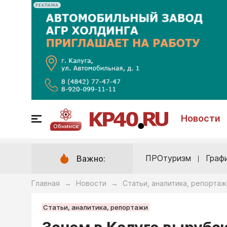
РЕКЛАМА
Новости
Обнинск
ПРОтуризм
Граф
Важно:
Главная
Новости
Статьи, аналитика, репортаж
→
→
Статьи, аналитика, репортажи