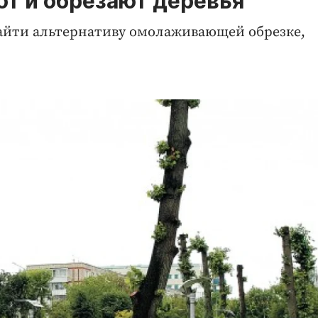
ют и обрезают деревья
айти альтернативу омолаживающей обрезке,