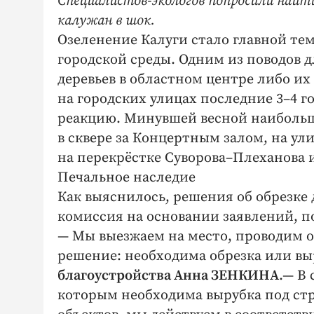
Специалистов-экологов попросили найт
калужан в шок.
Озеленение Калуги стало главной те
городской среды. Одним из поводов д
деревьев в областном центре либо и
на городских улицах последние 3–4 г
реакцию. Минувшей весной наибольш
в сквере за Концертным залом, на ул
на перекрёстке Суворова–Плеханова 
Печальное наследие
Как выяснилось, решения об обрезке
комиссия на основании заявлений, п
— Мы выезжаем на место, проводим 
решение: необходима обрезка или в
благоустройства Анна ЗЕНКИНА
.— В
которым необходима вырубка под ст