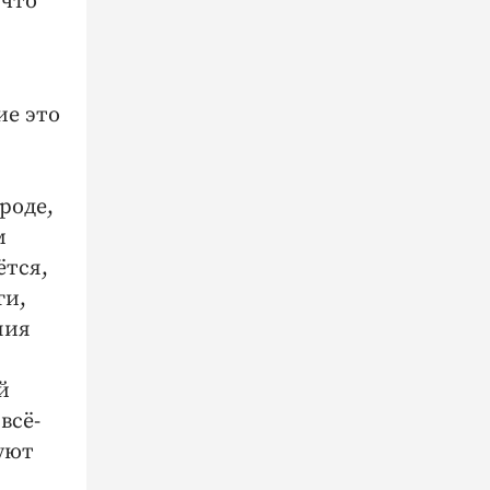
 что
ие это
роде,
м
ётся,
ги,
ния
й
всё-
уют