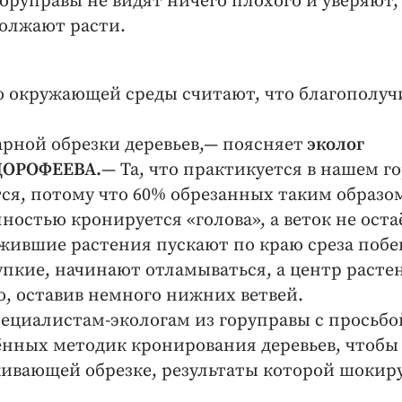
оруправы не видят ничего плохого и уверяют,
должают расти.
ю окружающей среды считают, что благополуч
арной обрезки деревьев,— поясняет
эколог
ДОРОФЕЕВА.
— Та, что практикуется в нашем го
ся, потому что 60% обрезанных таким образо
лностью кронируется «голова», а веток не оста
жившие растения пускают по краю среза побе
рупкие, начинают отламываться, а центр расте
о, оставив немного нижних ветвей.
пециалистам-экологам из горуправы с просьбо
нных методик кронирования деревьев, чтобы 
живающей обрезке, результаты которой шокир