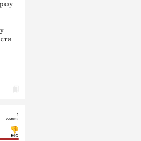
разу
ту
асти
1
оценили
100%