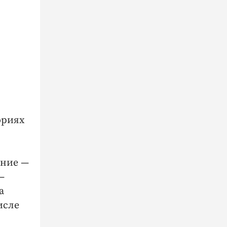
ориях
ение —
—
а
исле