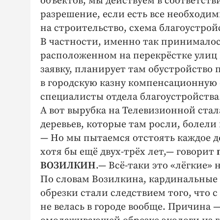
объектов, мы действуем в соответст
разрешение, если есть все необходи
на строительство, схема благоустрой
В частности, именно так принималось
расположенном на перекрёстке улиц 
заявку, планирует там обустройство
в городскую казну компенсационную 
специалисты отдела благоустройства
А вот вырубка на Телевизионной ста
деревьев, которые там росли, болел
— Но мы пытаемся отстоять каждое де
хотя бы ещё двух-трёх лет,— говорит
ВОЗИЛКИН
.— Всё-таки это «лёгкие» 
По словам Возилкина, кардинальные
обрезки стали следствием того, что с
не велась в городе вообще. Причина —