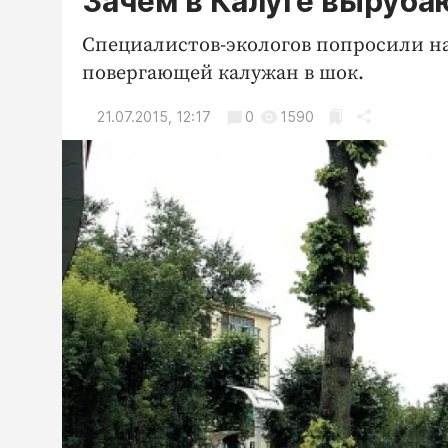
Зачем в Калуге выруба
Специалистов-экологов попросили н
повергающей калужан в шок.
21.07.2015, 12:17
0
1590