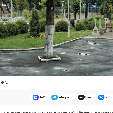
ОВА.
MAX
Telegram
Дзен
ВК