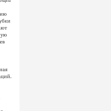
ающей
тию
рубки
ают
ную
ев
ная
аций.
,