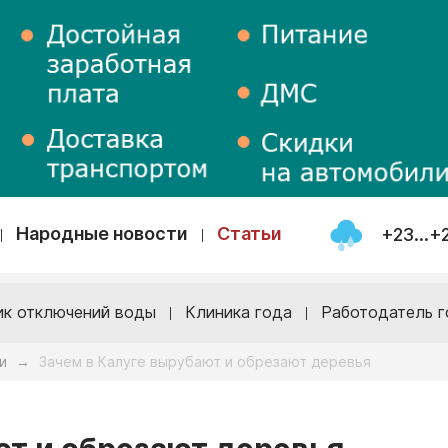
Народные новости
Статьи
+23...+
ик отключений воды
Клиника года
Работодатель г
и
Зачем в Калуге вырубают и обрезают деревья
→