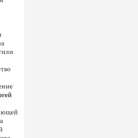
ём
я
ла
етили
ство
ение
ргей
вающей
та
й