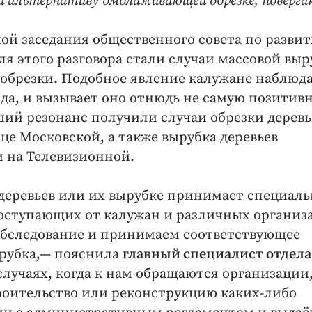
и альтернативу омолаживающей обрезке, поверг
мой заседания общественного совета по разви
ля этого разговора стали случаи массовой вы
х обрезки. Подобное явление калужане наблюд
ода, и вызывает оно отнюдь не самую позитив
ий резонанс получили случаи обрезки деревь
ице Московской, а также вырубка деревьев
и на Телевизионной.
 деревьев или их вырубке принимает специаль
оступающих от калужан и различных организ
обследование и принимаем соответствующее
ырубка,— пояснила
главный специалист отдела
 случаях, когда к нам обращаются организации
роительство или реконструкцию каких-либо