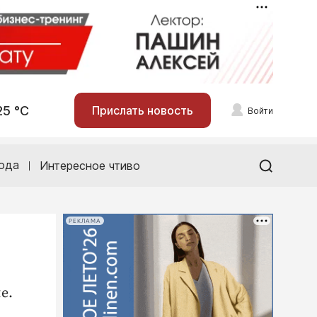
25 °С
Прислать новость
Войти
ода
Интересное чтиво
РЕКЛАМА
е.