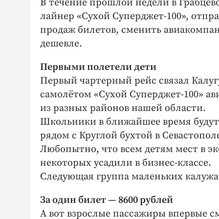
В течение прошлой недели в Грабцев
лайнер «Сухой Суперджет-100», отпра
продаж билетов, сменить авиакомпан
дешевле.
Первыми полетели дети
Первый чартерный рейс связал Калуг
самолётом «Сухой Суперджет-100» а
из разных районов нашей области.
Школьники в ближайшее время будут 
рядом с Круглой бухтой в Севастопол
Любопытно, что всем детям мест в эк
некоторых усадили в бизнес-классе.
Следующая группа маленьких калужан
За один билет — 8600 рублей
А вот взрослые пассажиры впервые см