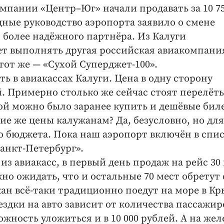
омпании «Центр–Юг» начали продавать за 10 7
одные руководство аэропорта заявило о смене
 более надёжного партнёра. Из Калуги
ет выполнять другая российская авиакомпани
 тот же — «Сухой Суперджет-100».
 в авиакассах Калуги. Цена в одну сторону
й. Примерно столько же сейчас стоят перелёт
ной можно было заранее купить и дешёвые бил
кие же цены калужанам? Да, безусловно, но для
 бюджета. Пока наш аэропорт включён в спи
анкт-Петербург».
з авиа­касс, в первый день продаж на рейс 30
жно ожидать, что и остальные 70 мест обретут
ан всё-таки традиционно поедут на море в К
здки на авто зависит от количества пассажир
ожность уложиться и в 10 000 рублей. А на же