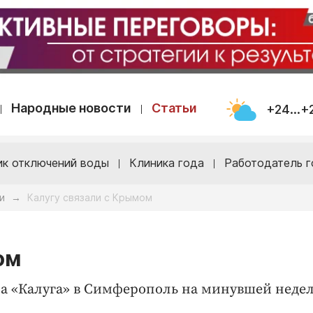
Народные новости
Статьи
+24...+
ик отключений воды
Клиника года
Работодатель г
и
Калугу связали с Крымом
→
ом
а «Калуга» в Симферополь на минувшей недел