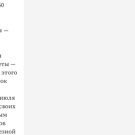
50
я —
ы
еты —
 этого
сок
 июля
 своих
рым
ов
лезной