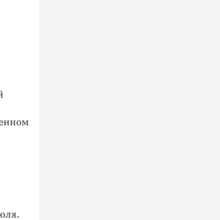
й
женном
юля.