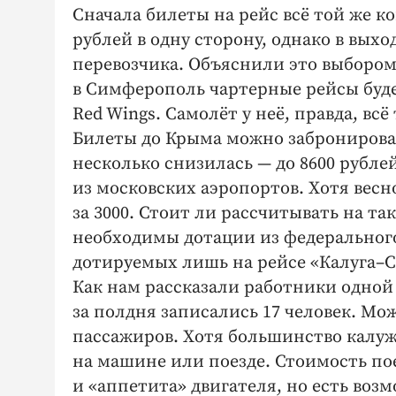
Сначала билеты на рейс всё той же к
рублей в одну сторону, однако в вых
перевозчика. Объяснили это выбором
в Симферополь чартерные рейсы буд
Red Wings. Самолёт у неё, правда, всё
Билеты до Крыма можно забронировать
несколько снизилась — до 8600 рубле
из мос­ковских аэропортов. Хотя вес
за 3000. Стоит ли рассчитывать на та
необходимы дотации из федерального
дотируемых лишь на рейсе «Калуга–С
Как нам рассказали работники одной и
за полдня записались 17 человек. Мо
пассажиров. Хотя большинство калуж
на машине или поезде. Стоимость пое
и «аппетита» двигателя, но есть возм