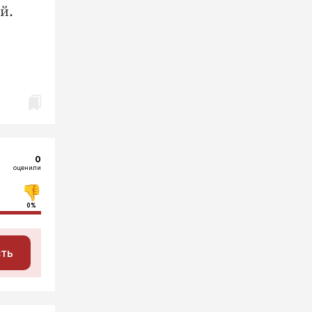
й.
0
оценили
0%
сть