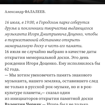
Интересное чтиво
Клиника года
Александр ФАЛАЛЕЕВ.
Бренд года
16 июля, в 19:00, в Городском парке соберутся
Работодатель года
друзья и поклонники творчества выдающегося
музыканта Игоря Дмитриевича Доценко, чтобы
в торжественной обстановке открыть
мемориальную доску в честь его памяти.
16 июля не случайно выбрано в качестве даты
открытия мемориальной доски. Это день
рождения Игоря Доценко. Ему исполнилось бы
62 года.
— Мы хотим увековечить память знакового
музыканта, нашего земляка, оставившего след
не только в русской рок-музыке, но и в рок-
культуре планеты,— сказал один
из инициаторов открытия памятной доски
Валентин Черняк
.— Игорь был не только