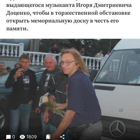
Криминал
выдающегося музыканта Игоря Дмитриевича
Доценко, чтобы в торжественной обстановке
Культура
открыть мемориальную доску в честь его
Недвижимость и ЖКХ
памяти.
Образование
Общество
Погода
Праздники
Происшествия
Спорт
Экономика и бизнес
ПРОЕКТЫ
Блоги
Издания
Медиаперсона
0
1809