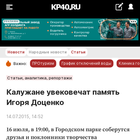
РЕКЛАМА
+18...+19 °С
Новости
Народные новости
Статьи
ПРОтуризм
График отключений воды
Клиника г
Важно:
РУБРИКИ
Статьи, аналитика, репортажи
Обнинск
Калужане увековечат память
Новости компаний
Игоря Доценко
Статьи
Народные новости
14.07.2015, 14:52
Авто и транспорт
16 июля, в 19:00, в Городском парке соберутся
Благоустройство
друзья и поклонники творчества