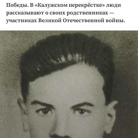
Криминал
Победы. В «Калужском перекрёстке» люди
рассказывают о своих родственниках —
Культура
участниках Великой Отечественной войны.
Недвижимость и ЖКХ
Образование
Общество
Погода
Праздники
Происшествия
Спорт
Экономика и бизнес
ПРОЕКТЫ
Блоги
Издания
Медиаперсона