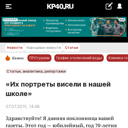
РЕКЛАМА
+21...+22 °С
Новости
Народные новости
Статьи
ПРОтуризм
График отключений воды
Клиника г
Важно:
РУБРИКИ
Статьи, аналитика, репортажи
Обнинск
«Их портреты висели в нашей
Новости компаний
школе»
Статьи
Народные новости
07.07.2015, 14:48
Авто и транспорт
Здравствуйте! Я давняя поклонница вашей
Благоустройство
газеты. Этот год — юбилейный, год 70-летия