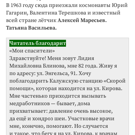
В 1963 году сюда приезжали космонавты Юрий
Гагарин, Валентина Терешкова и известный
всей стране лётчик
Алексей Маресьев.
Татьяна Васильева.
Читатель благодарит
«Мои спасители»
Здравствуйте! Меня зовут Лидия
Михайловна Блинова, мне 82 года. Живу я
по адресу: ул. Энгельса, 91. Хочу
поблагодарить Калужскую станцию «Скорой
помощи», которая находится на ул. Кирова.
Мне частенько приходится вызывать
медработников — бывает, дома
прихватывает: давление очень высокое,
да ещё и хондроз шеи. Участковые врачи
мне, конечно, помогают. Но случается
и такое, что бегу я на ул. Кирова, к врачам