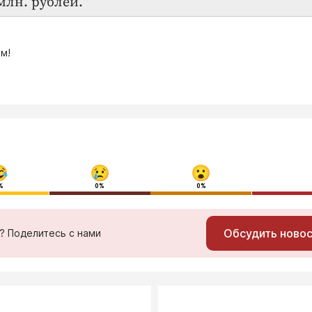
млн. рублей.
м!
%
0%
0%
Обсудить ново
ь? Поделитесь с нами