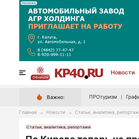
РЕКЛАМА
Новости
Обнинск
ПРОтуризм
Граф
Важно:
Главная
Новости
Статьи, аналитика, репортаж
→
→
Статьи, аналитика, репортажи