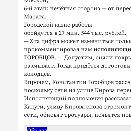
ковской;
6‑й этап: нечётная сторона — от пере
Марата.
Городской казне работы
обойдутся в 27 млн. 544 тыс. рублей.
— Эта цифра может измениться тольк
прокомментировал нам
исполняющий
ГОРОБЦОВ
. — Допустим, сняли покры
размывает. Тогда придётся доторговы
колодцев.
Впрочем, Константин Горобцов рассч
поскольку сети на улице Кирова пере
Исполняющий полномочия рассказал н
Калуги, улицу Кирова снова отремон
сети, обновят тротуары, появятся н
Объезд