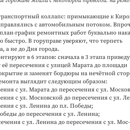
гие горожане ждали с некоторой тревогой: на рем
я транспортный коллапс: примыкающие к Киро
справлялись с автомобильным потоком. Впро
 план-график ремонтных работ буквально нак
о быстро. В горуправе уверяют, что терпеть
а, а не до Дня города.
ируют в 6 этапов: сначала в 3 этапа приведу
 её пересечения с улицей Марата до площади
окрытие и заменят бордюры на нечётной стор
емонта выглядит следующим образом:
чения с ул. Марата до пересечения с ул. Моско
чения с ул. Московской до пересечения с ул. Л
чения с ул. Ленина до пл. Победы;
Победы до пересечения с ул. Ленина;
ечения с ул. Ле­ни­на до пересечения с ул. Мос­