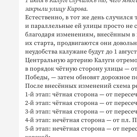
1 июля в Калуге случилось то, чего мно
закрыли улицу Кирова.
Естественно, в тот же день случилс
и параллельные ей улицы просто не 
благодаря изменениям, внесённым в
их старта, продвигаются они довольн
неудобства калужане будут до 1 август
Центральную артерию Калуги отремонт
в порядок чётную сторону улицы — от
Победы, — затем обновят дорожное п
После внесённых изменений схема р
1‑й этап: чётная сторона — от пересе
2‑й этап: чётная сторона — от пересе
3‑й этап: чётная сторона — от пересе
4‑й этап: нечётная сторона — от пл. 
5‑й этап: нечётная сторона — от перес