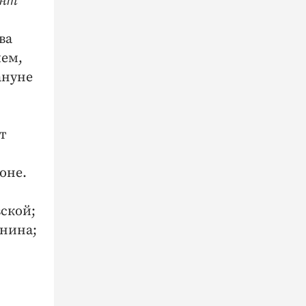
онт
ва
чем,
ануне
т
оне.
вской;
енина;