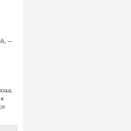
й, —
азад.
ия
се