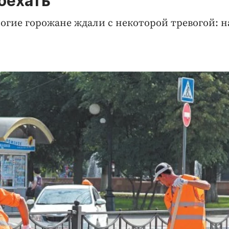
оехать
ногие горожане ждали с некоторой тревогой: н