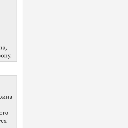
на,
рону.
арина
у
ого
тся