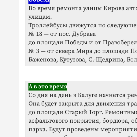
Во время ремонта улицы Кирова ав
улицам.
Троллейбусы движутся по следующе
№ 18 — от пос. Дубрава
до площади Победы и от Пра­вобе­ре
№ 3 — от сквера Мира до площади П
Баженова, Кутузова, С.-Щедрина, Бо
А в это время
Со дня на день в Калуге начнётся р
Она будет закрыта для движения тр
до площади Старый Торг. Ремонтны
асфальтового покрытия, бордюра, о
парка. Будут проведены мероприяти