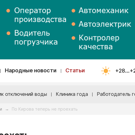
Народные новости
Статьи
+28...+
ик отключений воды
Клиника года
Работодатель г
и
По Кирова теперь не проехать
→