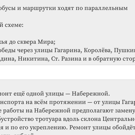
тобусы и маршрутки ходят по параллельным
й схеме:
жья до сквера Мира;
обеды через улицы Гагарина, Королёва, Пушки
лдина, Никитина, Ст. Разина и в обратную сто
емонт ещё одной улицы — Набережной.
анспорта на всём протяжении — от улицы Гаг
е работы на Набережной предполагают замен
бустройство тротуара вдоль склона Центральн
я и по его укреплению. Ремонт улицы обойдё