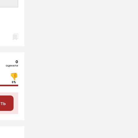
0
оценили
0%
сть