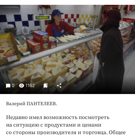
Криминал
Культура
Недвижимость и ЖКХ
Образование
Общество
Погода
Праздники
Происшествия
Спорт
Экономика и бизнес
0
1162
ПРОЕКТЫ
Валерий ПАНТЕЛЕЕВ.
Блоги
Недавно имел возможность посмотреть
Издания
на ситуацию с продуктами и ценами
Медиаперсона
со стороны производителя и торговца. Общее