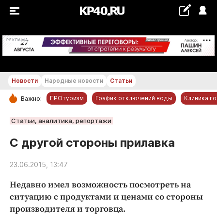
+28...+29 °С
РЕКЛАМА
Новости
Народные новости
Статьи
ПРОтуризм
График отключений воды
Клиника г
Важно:
РУБРИКИ
Статьи, аналитика, репортажи
Обнинск
С другой стороны прилавка
Новости компаний
23.06.2015, 13:47
Статьи
Народные новости
Недавно имел возможность посмотреть на
Авто и транспорт
ситуацию с продуктами и ценами со стороны
производителя и торговца.
Благоустройство