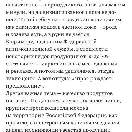
Интересное чтиво
впечатление — период дикого капитализма мы
Клиника года
минули, но до цивилизованного пока не до­
шли. Такой себе у нас полудикий капитализм,
Бренд года
как сиамская кошка в частном доме — вроде
Работодатель года
и хозяева есть, а в руки не даётся.
К примеру, по данным Федеральной
антимонопольной службы, в стоимости
некоторых видов продукции от 50 до 70%
составляют… маркетинговые исследования
и реклама. А потом мы удивляемся, откуда
такие цены. А вот откуда: «спрос рождает
предложение».
Другая важная тема — качество продуктов
питания. По данным калужских молочников,
крупные производители молока
на территории Российской Федерации, как
правило, с иностранным капиталом сделали
акцент на снижении качества продукции