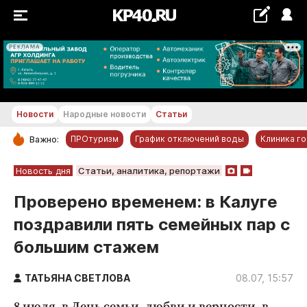
РЕКЛАМА
+18...+19 °С
Новости
Народные новости
Статьи
ПРОтуризм
График отключений воды
Клиника г
Важно:
РУБРИКИ
Новость дня
Статьи, аналитика, репортажи
Обнинск
Проверено временем: в Калуге
Новости компаний
поздравили пять семейных пар с
Статьи
большим стажем
Народные новости
Авто и транспорт
ТАТЬЯНА СВЕТЛОВА
08.07, 15:57
Благоустройство
8 июля, в День семьи, любви и верности, в