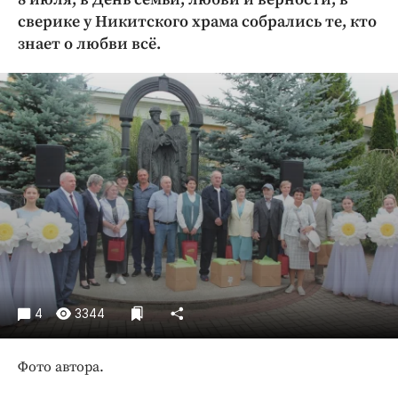
Криминал
сверике у Никитского храма собрались те, кто
Культура
знает о любви всё.
Недвижимость и ЖКХ
Образование
Общество
Погода
Праздники
Происшествия
Спорт
Экономика и бизнес
ПРОЕКТЫ
4
3344
Блоги
Издания
Фото автора.
Медиаперсона