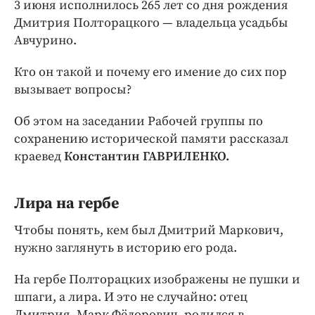
Интересное чтиво
3 июня исполнилось 265 лет со дня рождения
Дмитрия Полторацкого — владельца усадьбы
Клиника года
Авчурино.
Бренд года
Работодатель года
Кто он такой и почему его имение до сих пор
вызывает вопросы?
Об этом на заседании Рабочей группы по
сохранению исторической памяти рассказал
краевед
Константин ГАВРИЛЕНКО.
Лира на гербе
Чтобы понять, кем был Дмитрий Маркович,
нужно заглянуть в историю его рода.
На гербе Полторацких изображены не пушки и
шпаги, а лира. И это не случайно: отец
Дмитрия, Марк Фёдорович, родился в