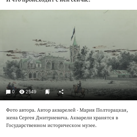
Криминал
Культура
Недвижимость и ЖКХ
Образование
Общество
Погода
Праздники
Происшествия
Спорт
Экономика и бизнес
0
2549
ПРОЕКТЫ
Фото автора. Автор акварелей - Мария Полторацкая,
Блоги
жена Сергея Дмитриевича. Акварели хранятся в
Издания
Государственном историческом музее.
Медиаперсона