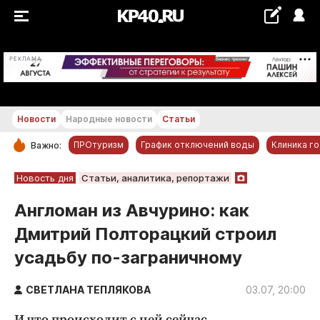
+15...+16 °С
РЕКЛАМА
Новости
Народные новости
Статьи
ПРОтуризм
График отключений воды
Клиника г
Важно:
РУБРИКИ
Новость дня
Статьи, аналитика, репортажи
Обнинск
Англоман из Авчурино: как
Новости компаний
Дмитрий Полторацкий строил
Статьи
усадьбу по-заграничному
Народные новости
Авто и транспорт
СВЕТЛАНА ТЕПЛЯКОВА
03.07, 20:00
Благоустройство
И что происходит с ней сейчас.