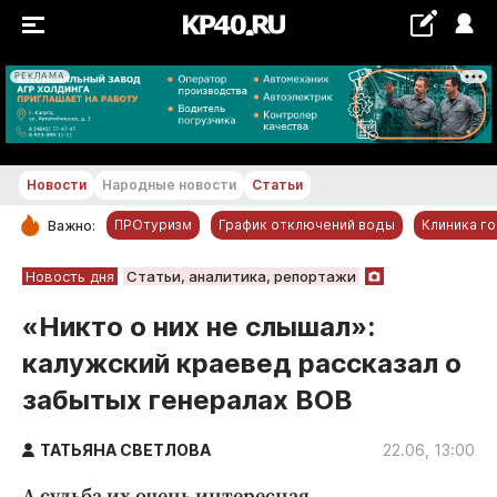
РЕКЛАМА
+20...+21 °С
Новости
Народные новости
Статьи
ПРОтуризм
График отключений воды
Клиника г
Важно:
РУБРИКИ
Новость дня
Статьи, аналитика, репортажи
Обнинск
«Никто о них не слышал»:
Новости компаний
калужский краевед рассказал о
Статьи
забытых генералах ВОВ
Народные новости
Авто и транспорт
ТАТЬЯНА СВЕТЛОВА
22.06, 13:00
Благоустройство
А судьба их очень интересная.