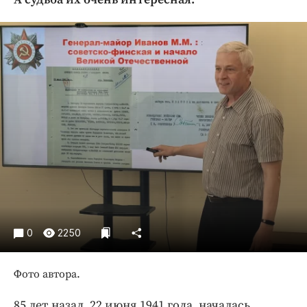
Криминал
Культура
Недвижимость и ЖКХ
Образование
Общество
Погода
Праздники
Происшествия
Спорт
Экономика и бизнес
ПРОЕКТЫ
0
2250
Блоги
Издания
Фото автора.
Медиаперсона
85 лет назад, 22 июня 1941 года, началась