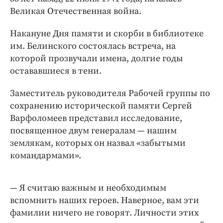
Интересное чтиво
Великая Отечественная война.
Клиника года
Бренд года
Накануне Дня памяти и скорби в библиотеке
им. Белинского состоялась встреча, на
Работодатель года
которой прозвучали имена, долгие годы
остававшиеся в тени.
Заместитель руководителя Рабочей группы по
сохранению исторической памяти Сергей
Варфоломеев представил исследование,
посвященное двум генералам — нашим
землякам, которых он назвал «забытыми
командармами».
— Я считаю важным и необходимым
вспомнить наших героев. Наверное, вам эти
фамилии ничего не говорят. Личности этих