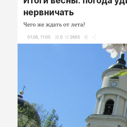
Итоги весны: погода уд
нервничать
Чего же ждать от лета?
01.06, 11:05
0
2665