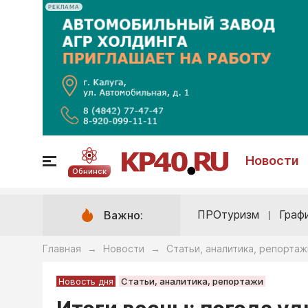
РЕКЛАМА
Новости
Обнинск
ПРОтуризм
Граф
Важно:
Главная
Новости
Статьи, аналитика, репортаж
→
→
Новость дня
Статьи, аналитика, репортажи