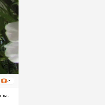
ОК
мом.