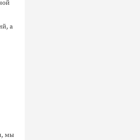
чной
й, а
ы, мы