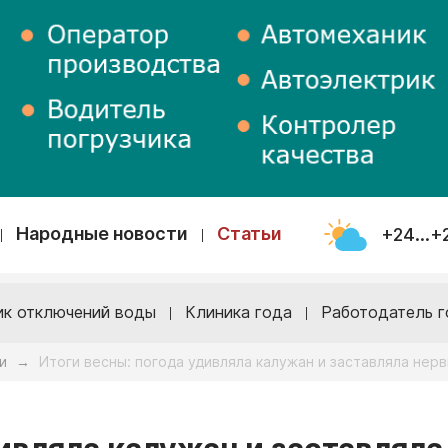
Народные новости
Статьи
+24...+
ик отключений воды
Клиника года
Работодатель г
и
Итоги весны: погода удивляла калужан и заставляла нер
→