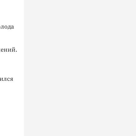
олода
чений.
чился