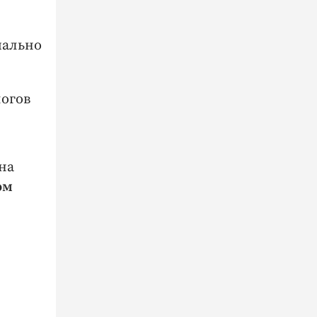
иально
логов
на
ом