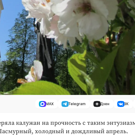
MAX
Telegram
Дзен
ВК
еряла калужан на прочность с таким энтузиаз
 Пасмурный, холодный и дождливый апрель.