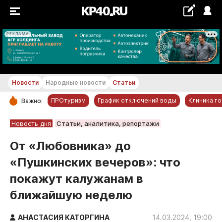
РЕКЛАМА
+16...+17 °С
Новости
Народные новости
Статьи
ПРОтуризм
График отключений воды
Клиника г
Важно:
РУБРИКИ
Новость дня
Статьи, аналитика, репортажи
Обнинск
От «Любовника» до
Новости компаний
«Пушкинских вечеров»: что
Статьи
покажут калужанам в
Народные новости
ближайшую неделю
Авто и транспорт
Благоустройство
АНАСТАСИЯ КАТОРГИНА
14.03.2024, 19:00