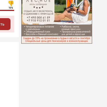
15%
сть