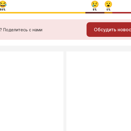
69%
8%
0%
Обсудить ново
ь? Поделитесь с нами