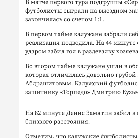
В матче первого тура подгруппы «Се
футболисты сыграли на выездном мат
закончилась со счетом 1:1.
В первом тайме калужане забрали се
реализация подводила. На 44 минуте
ударом забил гол в раздевалку хозяев
Во втором тайме калужане ушли в об
которая отличилась довольно грубой
Абдрашитовым. Калужский футболист 
защитнику «Торпедо» Дмитрию Кузьм
На 82 минуте Денис Замятин забил в 
близкого расстояния.
Отметим, что калужские футболисты 