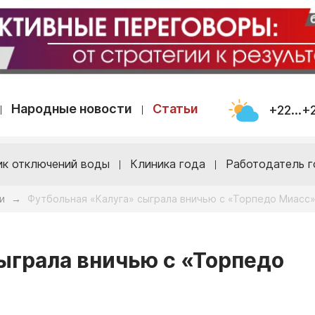
Народные новости
Статьи
+22...+
ик отключений воды
Клиника года
Работодатель г
и
Футбольная «Калуга» сыграла вничью с «Торпедо Миасс»
→
ыграла вничью с «Торпедо