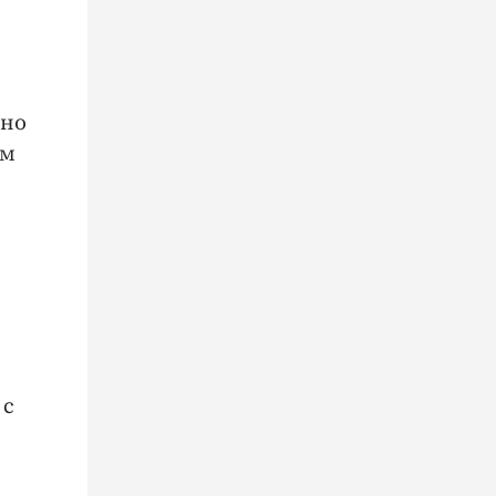
 но
им
 с