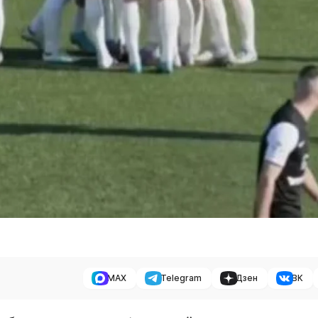
MAX
Telegram
Дзен
ВК