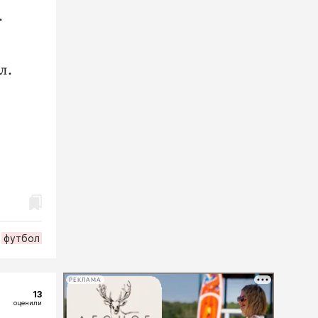
.
ол.
футбол
РЕКЛАМА
13
оценили