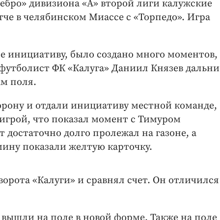
ребро» дивизиона «А» второй лиги калужские
че в челябинском Миассе с «Торпедо». Игра
бе инициативу, было создано много моментов,
 футболист ФК «Калуга» Даниил Князев дальн
ам поля.
орону и отдали инициативу местной команде,
 игрой, что показал момент с Тимуром
достаточно долго пролежал на газоне, а
ину показали желтую карточку.
ворота «Калуги» и сравнял счет. Он отличился
вышли на поле в новой форме. Также на поле