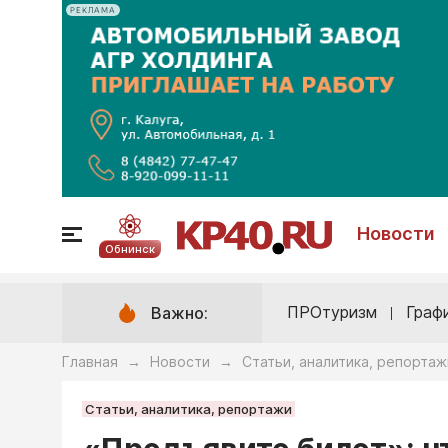
РЕКЛАМА
Новости
Обнинск
ПРОтуризм
Граф
Важно:
Главная
Новости
Статьи, аналитика, репортаж
→
→
Статьи, аналитика, репортажи