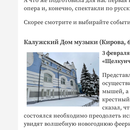
А что же подготовила для нас первая
опера и, конечно, спектакли по русс
Скорее смотрите и выбирайте событи
Калужский Дом музыки (Кирова, 6
3 февраля 
«Щелкунч
Представ
осуществ
мышей, а
крестный
сказал, ч
состоялся необходимо преодолеть исп
увидят волшебную новогоднюю феер