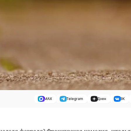
MAX
Telegram
Дзен
ВК