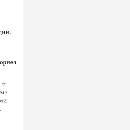
дии,
Корнея
 и
рме
ыми
и