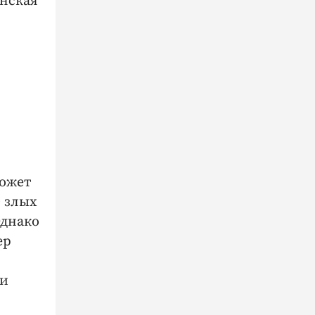
янская
может
 злых
Однако
ер
ли