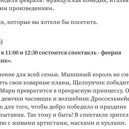
 неделя февраля? Французская комедия, италь
ким произведениям.
я, которые вы хотели бы посетить.
)
в 11:00 и 12:30 состоится спектакль - феерия
ик».
ление для всей семьи. Мышиный король не с
ить свои коварные планы, Щелкунчик победит
 Мари превратится в прекрасную принцессу. 
 девочки часовщик и волшебник Дроссельмей
то для того, чтобы добро победило и праздник
ытания. Так тому и быть! В спектакле зрите
ию с живыми артистами, масками и куклами.