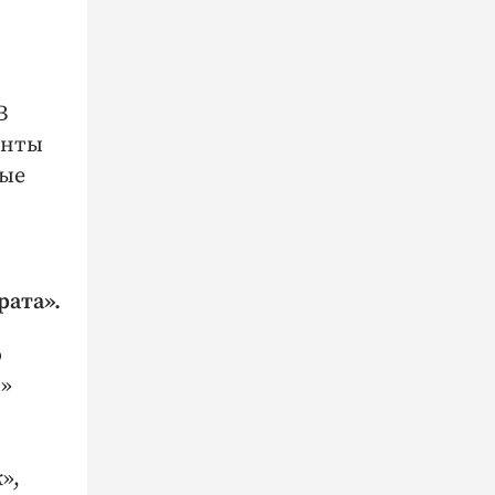
В
енты
ные
рата».
о
т»
»,