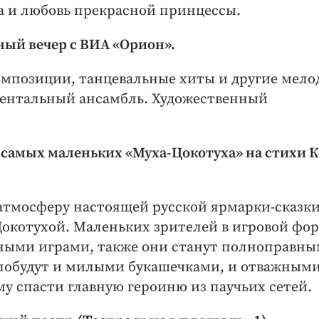
ха и любовь прекрасной принцессы.
ьный вечер с ВИА «Орион».
омпозиции, танцевальные хиты и другие мело
ентальный ансамбль. Художественный
ля самых маленьких «Муха-Цокотуха» на стихи 
атмосферу настоящей русской ярмарки-сказки
-Цокотухой. Маленьких зрителей в игровой фо
ными играми, также они станут полноправн
 побудут и милыми букашечками, и отважным
у спасти главную героиню из паучьих сетей.