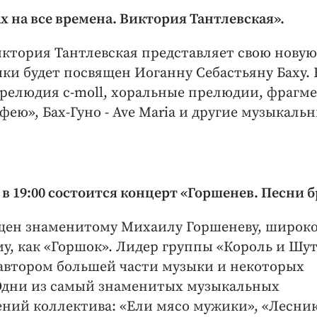
ах на все времена. Виктория Тантлевская».
ктория Тантлевская представляет свою новую
ки будет посвящен Иоганну Себастьяну Баху. 
Прелюдия c-moll, хоральные прелюдии, фрагм
ею», Бах-Гуно - Ave Maria и другие музыкаль
 в 19:00 состоится концерт «Горшенев. Песни б
щен знаменитому Михаилу Горшеневу, широк
у, как «Горшок». Лидер группы «Король и Шу
 автором большей части музыки и некоторых
 Одни из самый знаменитых музыкальных
ний коллектива: «Ели мясо мужики», «Лесник