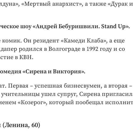
лдуна», «Мертвый анархист», а также «Дурак и
ическое шоу «Андрей Бебуришвили. Stand Up».
 комик. Он резидент «Камеди Клаба», а еще
апер родился в Волгограде в 1992 году и со
стие в КВН.
-комедия «Сирена и Виктория».
т. Первая – успешная бизнесвумен, а вторая –
т учительницы ушел супруг, Сирена пригласил
менем «Козерог», который пообещал исполни
(Ленина, 60)