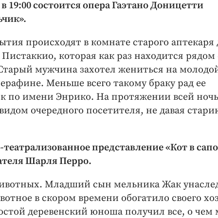
 в 19:00 состоится опера Гаэтано Доницетти
ьчик».
ытия происходят в комнате старого аптекаря
Пистаккио, которая как раз находится рядом 
 Старый мужчина захотел жениться на молодо
ерафине. Меньше всего такому браку рад ее
к по имени Энрико. На протяжении всей ночь
видом очередного посетителя, не давая стари
о-театрализованное представление «Кот в сапо
ателя Шарля Перро.
 животных. Младший сын мельника Жак унасле
вотное в скором времени обогатило своего хо
ростой деревенский юноша получил все, о чем