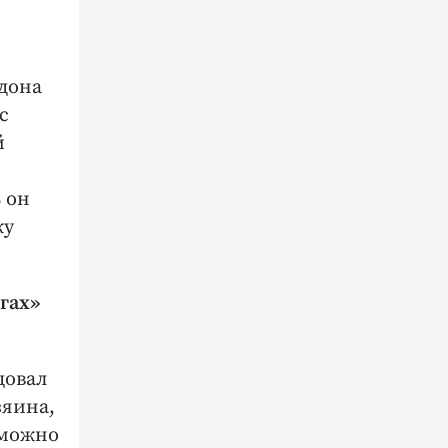
 дона
с
й
 он
ку
гах»
довал
зяина,
 можно