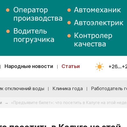
Народные новости
Статьи
+26...+
ик отключений воды
Клиника года
Работодатель г
и
«Предъявите билет»: что посетить в Калуге на этой нед
→