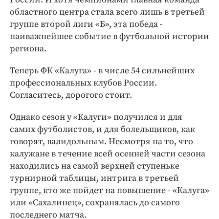
Интересное чтиво
областного центра стала всего лишь в третьей
Клиника года
группе второй лиги «Б», эта победа -
Бренд года
наиважнейшее событие в футбольной истории
Работодатель года
региона.
Теперь ФК «Калуга» - в числе 54 сильнейших
профессиональных клубов России.
Согласитесь, дорогого стоит.
Однако сезон у «Калуги» получился и для
самих футболистов, и для болельщиков, как
говорят, валидольным. Несмотря на то, что
калужане в течение всей осенней части сезона
находились на самой верхней ступеньке
турнирной таблицы, интрига в третьей
группе, кто же пойдет на повышение - «Калуга»
или «Сахалинец», сохранялась до самого
последнего матча.