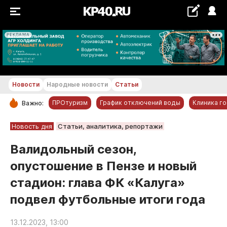
РЕКЛАМА
+21...+22 °С
Новости
Народные новости
Статьи
ПРОтуризм
График отключений воды
Клиника г
Важно:
РУБРИКИ
Новость дня
Статьи, аналитика, репортажи
Обнинск
Валидольный сезон,
Новости компаний
опустошение в Пензе и новый
Статьи
стадион: глава ФК «Калуга»
Народные новости
подвел футбольные итоги года
Авто и транспорт
Благоустройство
13.12.2023, 13:00