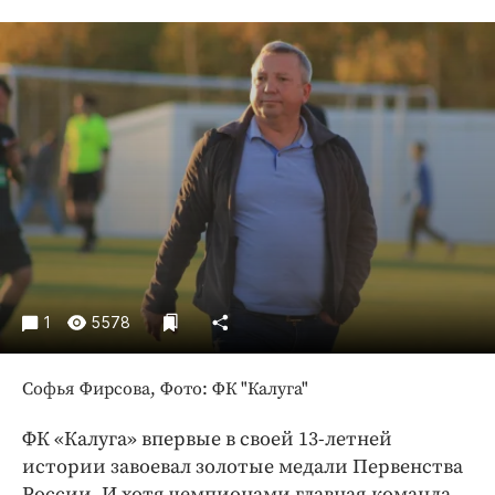
Криминал
Культура
Недвижимость и ЖКХ
Образование
Общество
Погода
Праздники
Происшествия
Спорт
Экономика и бизнес
1
5578
ПРОЕКТЫ
Софья Фирсова, Фото: ФК "Калуга"
Блоги
Издания
ФК «Калуга» впервые в своей 13-летней
истории завоевал золотые медали Первенства
Медиаперсона
России. И хотя чемпионами главная команда