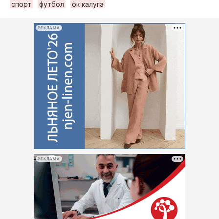
спорт
футбол
фк калуга
РЕКЛАМА
РЕКЛАМА