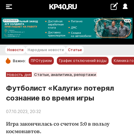
РЕКЛАМА
+20...+21 °С
Новости
Народные новости
Статьи
ПРОтуризм
График отключений воды
Клиника г
Важно:
РУБРИКИ
Новость дня
Статьи, аналитика, репортажи
Обнинск
Футболист «Калуги» потерял
Новости компаний
сознание во время игры
Статьи
Народные новости
07.10.2023, 20:32
Авто и транспорт
Игра закончилась со счетом 5:0 в пользу
Благоустройство
космонавтов.