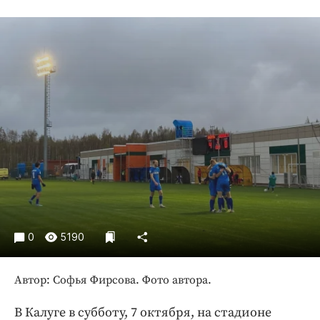
Криминал
Культура
Недвижимость и ЖКХ
Образование
Общество
Погода
Праздники
Происшествия
Спорт
Экономика и бизнес
ПРОЕКТЫ
0
5190
Блоги
Автор: Софья Фирсова. Фото автора.
Издания
Медиаперсона
В Калуге в субботу, 7 октября, на стадионе