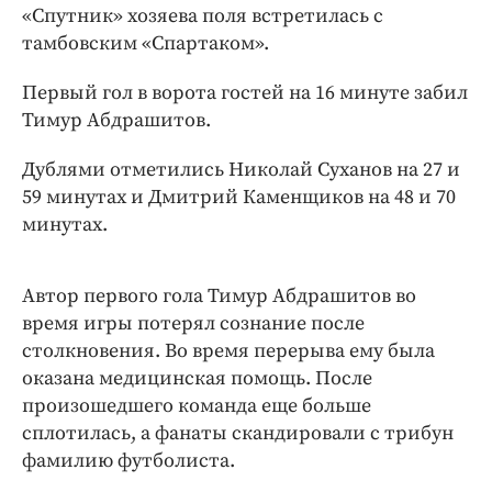
Интересное чтиво
«Спутник» хозяева поля встретилась с
Клиника года
тамбовским «Спартаком».
Бренд года
Первый гол в ворота гостей на 16 минуте забил
Работодатель года
Тимур Абдрашитов.
Дублями отметились Николай Суханов на 27 и
59 минутах и Дмитрий Каменщиков на 48 и 70
минутах.
Автор первого гола Тимур Абдрашитов во
время игры потерял сознание после
столкновения. Во время перерыва ему была
оказана медицинская помощь. После
произошедшего команда еще больше
сплотилась, а фанаты скандировали с трибун
фамилию футболиста.