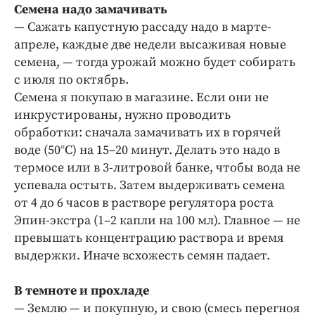
Интересное чтиво
Семена надо замачивать
Клиника года
— Сажать капустную рассаду надо в марте-
апреле, каждые две недели высаживая новые
Бренд года
семена, — тогда урожай можно будет собирать
Работодатель года
с июля по октябрь.
Семена я покупаю в магазине. Если они не
инкрустированы, нужно проводить
обработки: сначала замачивать их в горячей
воде (50°С) на 15–20 минут. Делать это надо в
термосе или в 3-литровой банке, чтобы вода не
успевала остыть. Затем выдерживать семена
от 4 до 6 часов в растворе регулятора роста
Эпин-экстра (1–2 капли на 100 мл). Главное — не
превышать концентрацию раствора и время
выдержки. Иначе всхожесть семян падает.
В темноте и прохладе
— Землю — и покупную, и свою (смесь перегноя