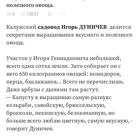
Криминал
полезного овоща.
Культура
0
13831
Недвижимость и ЖКХ
Калужский
садовод Игорь ДУНИЧЕВ
делится
Образование
секретами выращивания вкусного и полезного
Общество
овоща.
Погода
Участок у Игоря Геннадиевича небольшой,
Праздники
всего одна сотка земли. Зато собирает он с
Происшествия
него 650 килограммов овощей: помидоров,
Спорт
перца, баклажанов… Всего не перечислишь.
Экономика и бизнес
Даже арбузы с дынями там растут.
— Капусту я выращиваю самую разную:
ПРОЕКТЫ
кольраби, савойскую, брюссельскую,
брокколи, пекинскую, белокачанную, но
Блоги
больше всего люблю цветную, самую вкусную, -
Издания
говорит Дуничев.
Медиаперсона