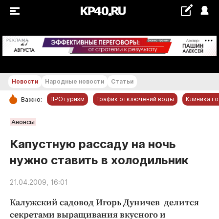
+19...+20 °С
РЕКЛАМА
Новости
Народные новости
Статьи
ПРОтуризм
График отключений воды
Клиника г
Важно:
РУБРИКИ
Анонсы
Обнинск
Капустную рассаду на ночь
Новости компаний
нужно ставить в холодильник
Статьи
Народные новости
21.04.2009, 16:01
Авто и транспорт
Калужский садовод Игорь Дуничев делится
Благоустройство
секретами выращивания вкусного и