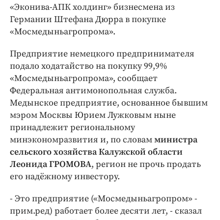
Интересное чтиво
«Эконива-АПК холдинг» бизнесмена из
Клиника года
Германии Штефана Дюрра в покупке
«Мосмедыньагропрома».
Бренд года
Работодатель года
Предприятие немецкого предпринимателя
подало ходатайство на покупку 99,9%
«Мосмедыньагропрома», сообщает
Федеральная антимонопольная служба.
Медынское предприятие, основанное бывшим
мэром Москвы Юрием Лужковым ныне
принадлежит региональному
минэкономразвития и, по словам
министра
сельского хозяйства Калужской области
Леонида ГРОМОВА
, регион не прочь продать
его надёжному инвестору.
- Это предприятие («Мосмедыньагропром» -
прим.ред) работает более десяти лет, - сказал