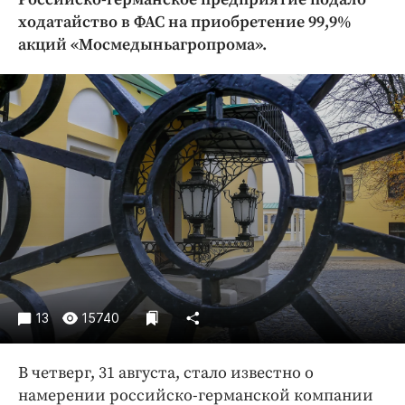
Криминал
ходатайство в ФАС на приобретение 99,9%
Культура
акций «Мосмедыньагропрома».
Недвижимость и ЖКХ
Образование
Общество
Погода
Праздники
Происшествия
Спорт
Экономика и бизнес
ПРОЕКТЫ
13
15740
Блоги
Издания
В четверг, 31 августа, стало известно о
Медиаперсона
намерении российско-германской компании