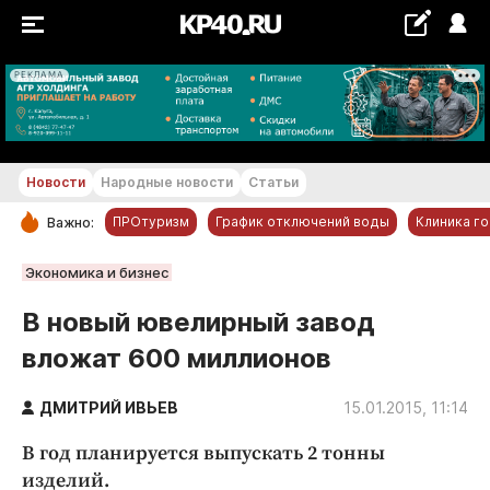
РЕКЛАМА
+22...+23 °С
Новости
Народные новости
Статьи
ПРОтуризм
График отключений воды
Клиника г
Важно:
РУБРИКИ
Экономика и бизнес
Обнинск
В новый ювелирный завод
Новости компаний
вложат 600 миллионов
Статьи
Народные новости
ДМИТРИЙ ИВЬЕВ
15.01.2015, 11:14
Авто и транспорт
В год планируется выпускать 2 тонны
Благоустройство
изделий.