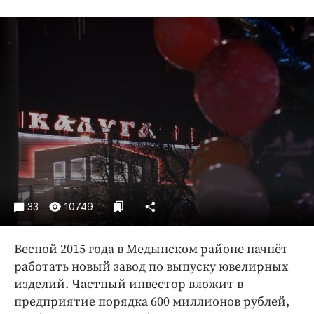
Криминал
Культура
Недвижимость и ЖКХ
Образование
Общество
Погода
Праздники
Происшествия
Спорт
Экономика и бизнес
33
10749
ПРОЕКТЫ
Весной 2015 года в Медынском районе начнёт
Блоги
работать новый завод по выпуску ювелирных
Издания
изделий. Частный инвестор вложит в
Медиаперсона
предприятие порядка 600 миллионов рублей,