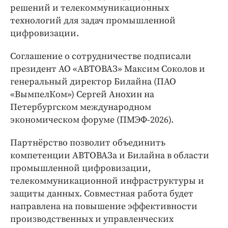
Интересное чтиво
решений и телекоммуникационных
Клиника года
технологий для задач промышленной
цифровизации.
Бренд года
Работодатель года
Соглашение о сотрудничестве подписали
президент АО «АВТОВАЗ» Максим Соколов и
генеральный директор Билайна (ПАО
«ВымпелКом») Сергей Анохин на
Петербургском международном
экономическом форуме (ПМЭФ-2026).
Партнёрство позволит объединить
компетенции АВТОВАЗа и Билайна в области
промышленной цифровизации,
телекоммуникационной инфраструктуры и
защиты данных. Совместная работа будет
направлена на повышение эффективности
производственных и управленческих