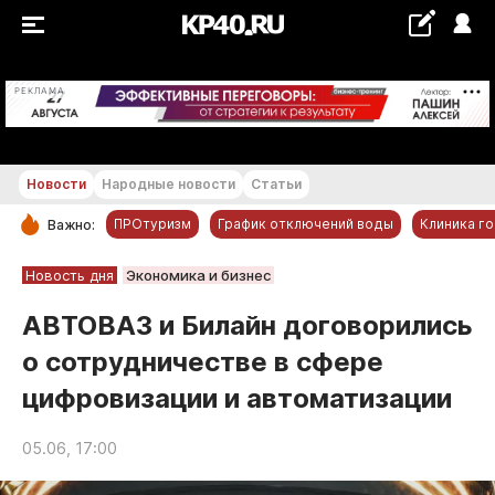
+28...+29 °С
РЕКЛАМА
Новости
Народные новости
Статьи
ПРОтуризм
График отключений воды
Клиника г
Важно:
РУБРИКИ
Новость дня
Экономика и бизнес
Обнинск
АВТОВАЗ и Билайн договорились
Новости компаний
о сотрудничестве в сфере
Статьи
цифровизации и автоматизации
Народные новости
Авто и транспорт
05.06, 17:00
Благоустройство