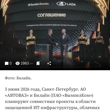
Криминал
Культура
Недвижимость и ЖКХ
Образование
Общество
Погода
Праздники
Происшествия
Спорт
0
2985
Экономика и бизнес
Фото: Билайн.
ПРОЕКТЫ
5 июня 2026 года, Санкт-Петербург. АО
Блоги
«АВТОВАЗ» и Билайн (ПАО «ВымпелКом»)
Издания
планируют совместные проекты в области
Медиаперсона
защищенной ИТ-инфраструктуры, облачных