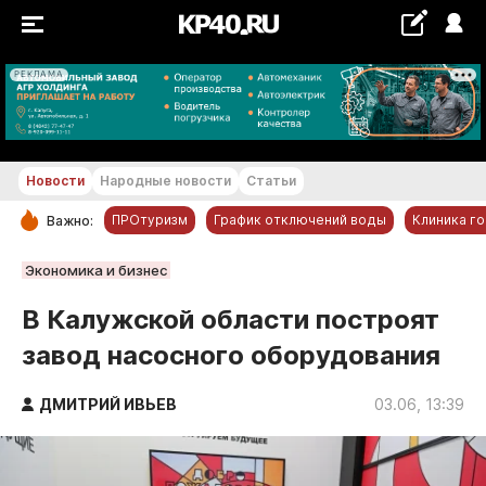
РЕКЛАМА
+18...+19 °С
Новости
Народные новости
Статьи
ПРОтуризм
График отключений воды
Клиника г
Важно:
РУБРИКИ
Экономика и бизнес
Обнинск
В Калужской области построят
Новости компаний
завод насосного оборудования
Статьи
Народные новости
ДМИТРИЙ ИВЬЕВ
03.06, 13:39
Авто и транспорт
Благоустройство