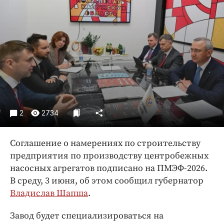
Криминал
Культура
Недвижимость и ЖКХ
Образование
Общество
Погода
Праздники
Происшествия
2
2734
Спорт
Экономика и бизнес
Соглашение о намерениях по строительству
предприятия по производству центробежных
ПРОЕКТЫ
насосных агрегатов подписано на ПМЭФ-2026.
В среду, 3 июня, об этом сообщил губернатор
Блоги
Владислав Шапша
.
Издания
Медиаперсона
Завод будет специализироваться на