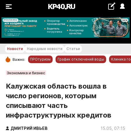
РЕКЛАМА
+18...+19 °С
Новости
Народные новости
Статьи
ПРОтуризм
График отключений воды
Клиника г
Важно:
РУБРИКИ
Экономика и бизнес
Обнинск
Калужская область вошла в
Новости компаний
число регионов, которым
Статьи
списывают часть
Народные новости
инфраструктурных кредитов
Авто и транспорт
Благоустройство
ДМИТРИЙ ИВЬЕВ
15.05, 07:15