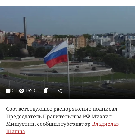
Криминал
Культура
Недвижимость и ЖКХ
Образование
Общество
Погода
Праздники
Происшествия
Спорт
Экономика и бизнес
0
1520
ПРОЕКТЫ
Соответствующее распоряжение подписал
Блоги
Председатель Правительства РФ Михаил
Издания
Мишустин, сообщил губернатор
Владислав
Медиаперсона
Шапша
.