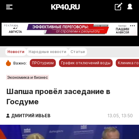
+29...+30 °С
РЕКЛАМА
Новости
Народные новости
Статьи
ПРОтуризм
График отключений воды
Клиника г
Важно:
РУБРИКИ
Экономика и бизнес
Обнинск
Шапша провёл заседание в
Новости компаний
Госдуме
Статьи
Народные новости
ДМИТРИЙ ИВЬЕВ
13.05, 13:50
Авто и транспорт
Благоустройство