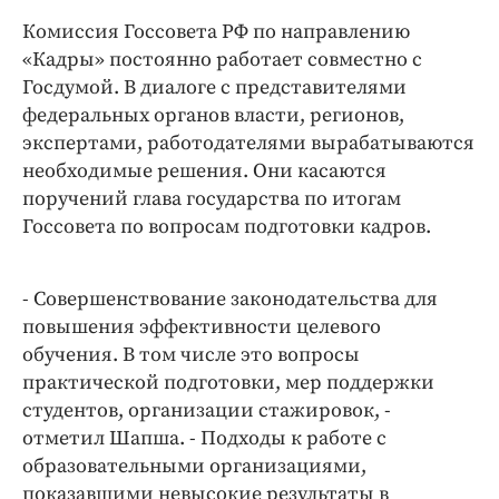
Интересное чтиво
Комиссия Госсовета РФ по направлению
Клиника года
«Кадры» постоянно работает совместно с
Бренд года
Госдумой. В диалоге с представителями
Работодатель года
федеральных органов власти, регионов,
экспертами, работодателями вырабатываются
необходимые решения. Они касаются
поручений глава государства по итогам
Госсовета по вопросам подготовки кадров.
- Совершенствование законодательства для
повышения эффективности целевого
обучения. В том числе это вопросы
практической подготовки, мер поддержки
студентов, организации стажировок, -
отметил Шапша. - Подходы к работе с
образовательными организациями,
показавшими невысокие результаты в