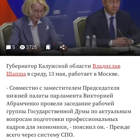
Криминал
Культура
Недвижимость и ЖКХ
Образование
Общество
5
3725
Погода
Праздники
Губернатор Калужской области
Владислав
Происшествия
Шапша
в среду, 13 мая, работает в Москве.
Спорт
- Совместно с заместителем Председателя
Экономика и бизнес
нижней палаты парламента Викторией
ПРОЕКТЫ
Абрамченко провели заседание рабочей
группы Государственной Думы по актуальным
Блоги
вопросам подготовки профессиональных
Издания
кадров для экономики, - пояснил он. - Прежде
Медиаперсона
всего через систему СПО.