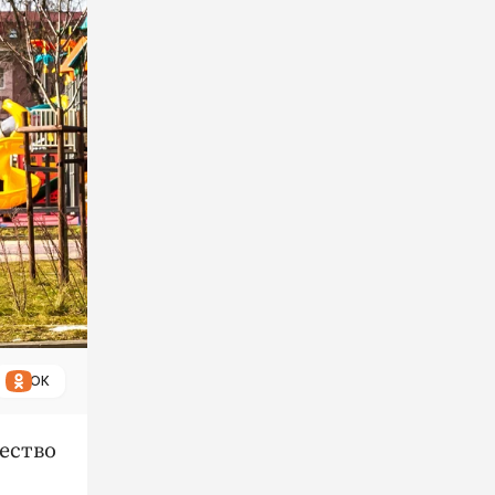
ОК
ество