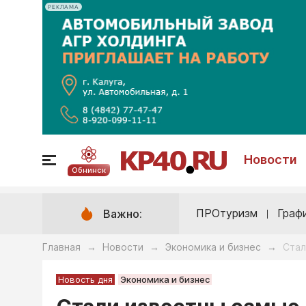
РЕКЛАМА
Новости
Обнинск
ПРОтуризм
Граф
Важно:
Главная
Новости
Экономика и бизнес
Стал
→
→
→
Новость дня
Экономика и бизнес