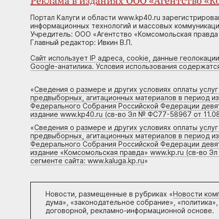
Реклама в изданиях ООО «Агентство «Ко
Портал Калуги и области www.kp40.ru зарегистрирова
информационных технологий и массовых коммуникаций
Учредитель: ООО «Агентство «Комсомольская правда 
Главный редактор: Ивкин В.П.
Сайт использует IP адреса, cookie, данные геолокации
Google-анатилика. Условия использования содержатс
«
Сведения о размере и других условиях оплаты услу
предвыборных, агитационных материалов в период и
Федерального Собрания Российской Федерации девято
издание www.kp40.ru (св-во Эл № ФС77-58967 от 11.08
«
Сведения о размере и других условиях оплаты услу
предвыборных, агитационных материалов в период и
Федерального Собрания Российской Федерации девято
издание «Комсомольская правда» www.kp.ru (св-во Эл
сегменте сайта: www.kaluga.kp.ru
»
Новости, размещенные в рубриках «
Новости ком
дума», «законодательное собрание», «политика»,
договорной, рекламно-информационной основе.