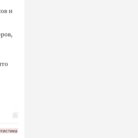
ов и
ров,
что
атистика