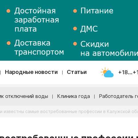
Народные новости
Статьи
+18...+
ик отключений воды
Клиника года
Работодатель г
и известны самые востребованные профессии в Калужской об