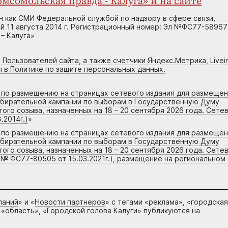
мсомольская правда - Калуга» и на сайте
н как СМИ Федеральной службой по надзору в сфере связи,
 11 августа 2014 г. Регистрационный номер: Эл №ФС77-58967
– Калуга»
 Пользователей сайта, а также счетчики Яндекс.Метрика, Livein
я в Политике по защите персональных данных.
г по размещению на страницах сетевого издания для размеще
збирательной кампании по выборам в Государственную Думу
го созыва, назначенных на 18 – 20 сентября 2026 года. Сете
.2014г.)
»
г по размещению на страницах сетевого издания для размеще
збирательной кампании по выборам в Государственную Думу
го созыва, назначенных на 18 – 20 сентября 2026 года. Сете
 № ФС77-80505 от 15.03.2021г.), размещение на региональном
паний
» и «
Новости партнеров
» с тегами «реклама», «городская
 «область», «Городской голова Калуги» публикуются на