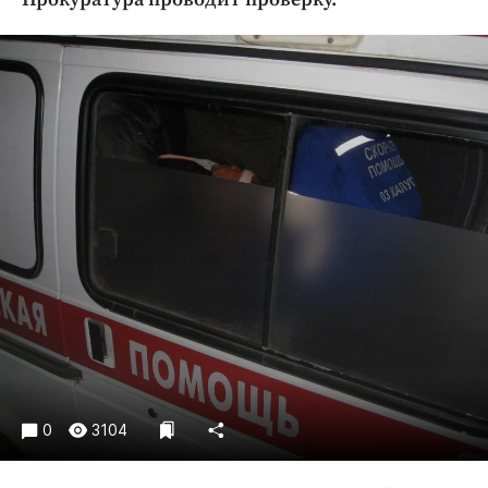
Криминал
Культура
Недвижимость и ЖКХ
Образование
Общество
Погода
Праздники
Происшествия
Спорт
Экономика и бизнес
ПРОЕКТЫ
Блоги
Издания
0
3104
Медиаперсона