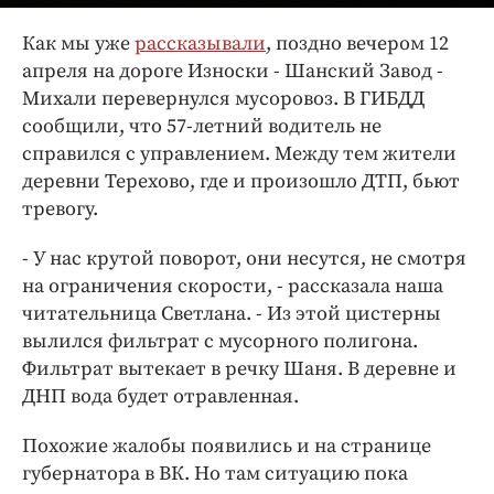
Интересное чтиво
Клиника года
Как мы уже
рассказывали
, поздно вечером 12
апреля на дороге Износки - Шанский Завод -
Бренд года
Михали перевернулся мусоровоз. В ГИБДД
Работодатель года
сообщили, что 57-летний водитель не
справился с управлением. Между тем жители
деревни Терехово, где и произошло ДТП, бьют
тревогу.
- У нас крутой поворот, они несутся, не смотря
на ограничения скорости, - рассказала наша
читательница Светлана. - Из этой цистерны
вылился фильтрат с мусорного полигона.
Фильтрат вытекает в речку Шаня. В деревне и
ДНП вода будет отравленная.
Похожие жалобы появились и на странице
губернатора в ВК. Но там ситуацию пока