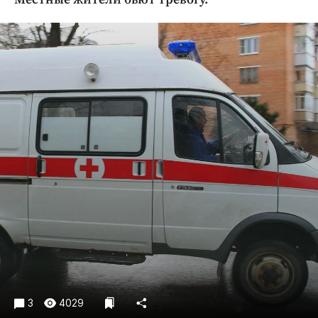
Криминал
Культура
Недвижимость и ЖКХ
Образование
Общество
Погода
Праздники
Происшествия
Спорт
Экономика и бизнес
ПРОЕКТЫ
Блоги
Издания
Медиаперсона
3
4029