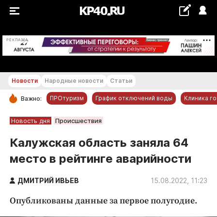
+25...+26 °С
РЕКЛАМА
Новости
Народные новости
Статьи
ПРОтуризм
График отключений воды
Клиника г
Важно:
РУБРИКИ
Новость дня
Происшествия
Обнинск
Калужская область заняла 64
Новости компаний
место в рейтинге аварийности
Статьи
Народные новости
ДМИТРИЙ ИВЬЕВ
15.08.2022, 11:23
Авто и транспорт
Опубликованы данные за первое полугодие.
Благоустройство