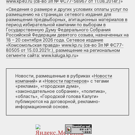
www.kp40.ru (св-во Эл № ФС77-58967 от 11.08.2014г.)
»
«
Сведения о размере и других условиях оплаты услуг по
размещению на страницах сетевого издания для
размещения предвыборных, агитационных материалов в
период избирательной кампании по выборам в
Государственную Думу Федерального Собрания
Российской Федерации девятого созыва, назначенных на
18 – 20 сентября 2026 года. Сетевое издание
«Комсомольская правда» www.kp.ru (св-во Эл № ФС77-
80505 от 15.03.2021г.), размещение на региональном
сегменте сайта: www.kaluga.kp.ru
»
Новости, размещенные в рубриках «
Новости
компаний
» и «
Новости партнеров
» с тегами
«реклама», «городская дума»,
«законодательное собрание», «политика»,
«область», «Городской голова Калуги»
публикуются на договорной, рекламно-
информационной основе.