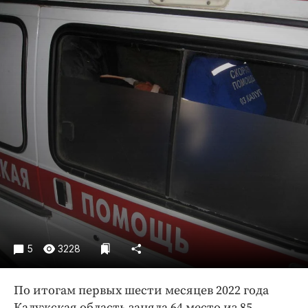
Криминал
Культура
Недвижимость и ЖКХ
Образование
Общество
Погода
Праздники
Происшествия
Спорт
Экономика и бизнес
ПРОЕКТЫ
Блоги
5
3228
Издания
По итогам первых шести месяцев 2022 года
Медиаперсона
Калужская область заняла 64 место из 85