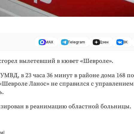
MAX
Telegram
Дзен
ВК
е сгорел вылетевший в кювет «Шевроле».
ВД, в 23 часа 36 минут в районе дома 168 по
«Шевроле Ланос» не справился с управлением
ь.
изирован в реанимацию областной больницы.
м!