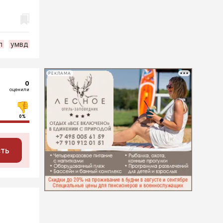
п
умвд
РЕКЛАМА
0
оценили
0%
сть