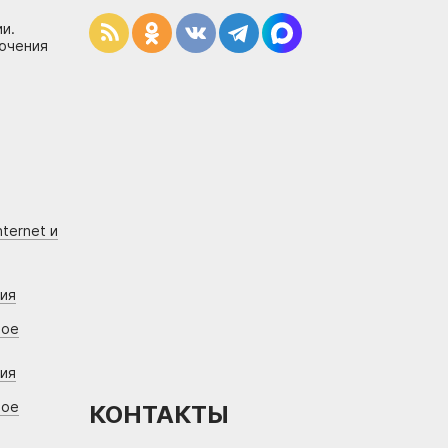
и.
лючения
ternet и
ния
вое
ния
вое
КОНТАКТЫ