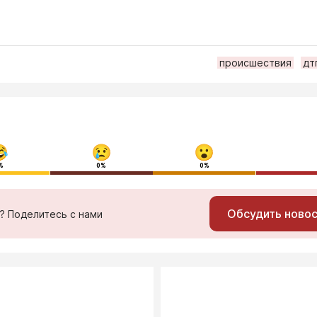
происшествия
дт
%
0%
0%
Обсудить ново
ь? Поделитесь с нами