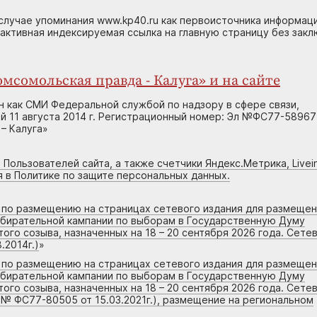
случае упоминания www.kp40.ru как первоисточника информаци
 активная индексируемая ссылка на главную страницу без зак
мсомольская правда - Калуга» и на сайте
н как СМИ Федеральной службой по надзору в сфере связи,
 11 августа 2014 г. Регистрационный номер: Эл №ФС77-58967
– Калуга»
 Пользователей сайта, а также счетчики Яндекс.Метрика, Livein
я в Политике по защите персональных данных.
г по размещению на страницах сетевого издания для размеще
збирательной кампании по выборам в Государственную Думу
го созыва, назначенных на 18 – 20 сентября 2026 года. Сете
.2014г.)
»
г по размещению на страницах сетевого издания для размеще
збирательной кампании по выборам в Государственную Думу
го созыва, назначенных на 18 – 20 сентября 2026 года. Сете
 № ФС77-80505 от 15.03.2021г.), размещение на региональном