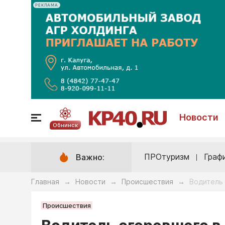
РЕКЛАМА
Новости
Обнинск
ПРОтуризм
Граф
Важно:
Главная
Новости
Происшествия
Водитель
→
→
→
Происшествия