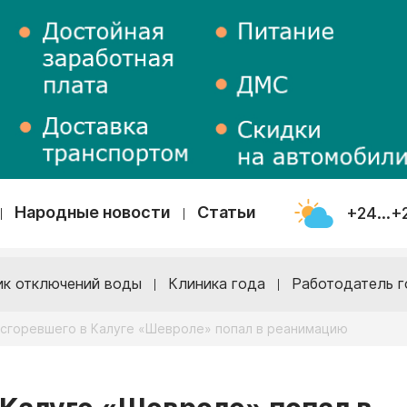
Народные новости
Статьи
+24...+
ик отключений воды
Клиника года
Работодатель г
 сгоревшего в Калуге «Шевроле» попал в реанимацию