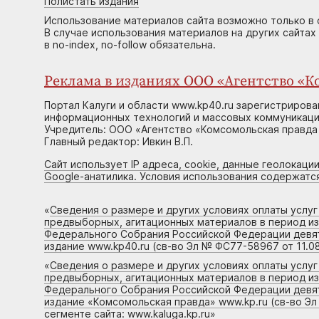
Полистать издания
Использование материалов сайта возможно только в 
В случае использования материалов на других сайтах
в no-index, no-follow обязательна.
Реклама в изданиях ООО «Агентство «Ко
Портал Калуги и области www.kp40.ru зарегистрирова
информационных технологий и массовых коммуникаций
Учредитель: ООО «Агентство «Комсомольская правда 
Главный редактор: Ивкин В.П.
Сайт использует IP адреса, cookie, данные геолокации
Google-анатилика. Условия использования содержатс
«
Сведения о размере и других условиях оплаты услу
предвыборных, агитационных материалов в период и
Федерального Собрания Российской Федерации девято
издание www.kp40.ru (св-во Эл № ФС77-58967 от 11.08
«
Сведения о размере и других условиях оплаты услу
предвыборных, агитационных материалов в период и
Федерального Собрания Российской Федерации девято
издание «Комсомольская правда» www.kp.ru (св-во Эл
сегменте сайта: www.kaluga.kp.ru
»