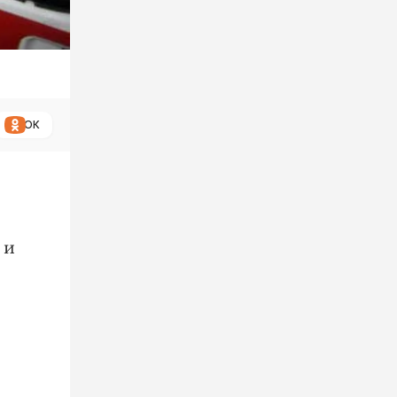
ОК
 и