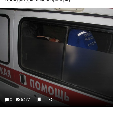
Криминал
Культура
Недвижимость и ЖКХ
Образование
Общество
Погода
Праздники
Происшествия
Спорт
Экономика и бизнес
ПРОЕКТЫ
Блоги
Издания
3
5477
Медиаперсона