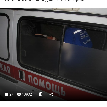
Криминал
Культура
Недвижимость и ЖКХ
Образование
Общество
Погода
Праздники
Происшествия
Спорт
Экономика и бизнес
ПРОЕКТЫ
Блоги
Издания
27
16932
Медиаперсона