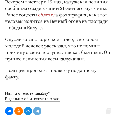
Интересное чтиво
Вечером в четверг, 19 мая, калужская полиция
сообщила о задержании 21-летнего мужчины.
Клиника года
Ранее соцсети
облетел
а фотография, как этот
Бренд года
человек мочится на Вечный огонь на площади
Работодатель года
Победы в Калуге.
Опубликовано короткое видео, в котором
молодой человек рассказал, что не помнит
причину своего поступка, так как был пьян. Он
принес извинения всем калужанам.
Полиция проводит проверку по данному
факту.
Нашли в тексте ошибку?
Выделите её и нажмите сюда!