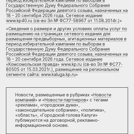
период избирательной кампании по выборам в
Государственную Думу Федерального Собрания
Российской Федерации девятого созыва, назначенных на
18 – 20 сентября 2026 года. Сетевое издание
www.kp40.ru (св-во Эл № ФС77-58967 от 11.08.2014г.)
»
«
Сведения о размере и других условиях оплаты услуг по
размещению на страницах сетевого издания для
размещения предвыборных, агитационных материалов в
период избирательной кампании по выборам в
Государственную Думу Федерального Собрания
Российской Федерации девятого созыва, назначенных на
18 – 20 сентября 2026 года. Сетевое издание
«Комсомольская правда» www.kp.ru (св-во Эл № ФС77-
80505 от 15.03.2021г.), размещение на региональном
сегменте сайта: www.kaluga.kp.ru
»
Новости, размещенные в рубриках «
Новости
компаний
» и «
Новости партнеров
» с тегами
«реклама», «городская дума»,
«законодательное собрание», «политика»,
«область», «Городской голова Калуги»
публикуются на договорной, рекламно-
информационной основе.