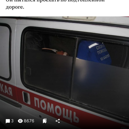
Криминал
дороге.
Культура
Недвижимость и ЖКХ
Образование
Общество
Погода
Праздники
Происшествия
Спорт
Экономика и бизнес
ПРОЕКТЫ
Блоги
Издания
3
8676
Медиаперсона