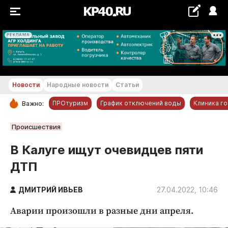
РЕКЛАМА
+24...+25 °С
Новости
Народные новости
Статьи
ПРОтуризм
График отключений воды
Клиника г
Важно:
РУБРИКИ
Происшествия
Обнинск
В Калуге ищут очевидцев пяти
Новости компаний
ДТП
Статьи
Народные новости
ДМИТРИЙ ИВЬЕВ
27.04.2022, 10:46
Авто и транспорт
Аварии произошли в разные дни апреля.
Благоустройство