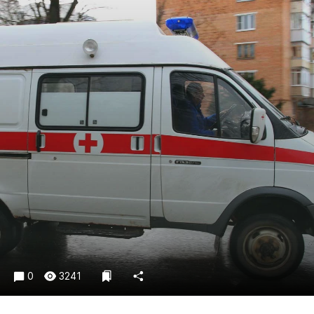
Криминал
Культура
Недвижимость и ЖКХ
Образование
Общество
Погода
Праздники
Происшествия
Спорт
Экономика и бизнес
ПРОЕКТЫ
Блоги
Издания
0
3241
Медиаперсона