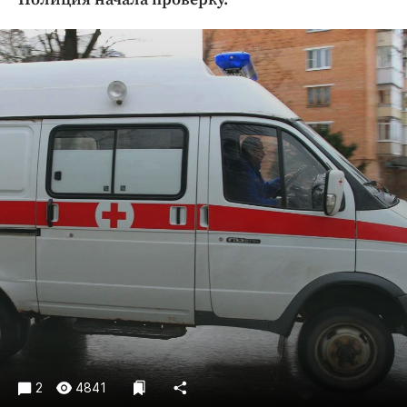
Криминал
Культура
Недвижимость и ЖКХ
Образование
Общество
Погода
Праздники
Происшествия
Спорт
Экономика и бизнес
ПРОЕКТЫ
Блоги
Издания
Медиаперсона
2
4841