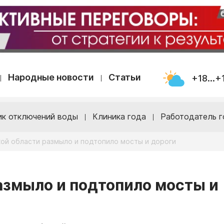
Народные новости
Статьи
+18...+
ик отключений воды
Клиника года
Работодатель г
ой области размыло и подтопило мосты и дороги
азмыло и подтопило мосты и