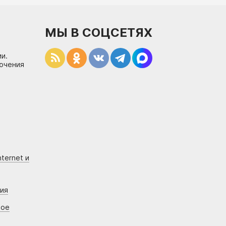
МЫ В СОЦСЕТЯХ
и.
лючения
ternet и
ния
вое