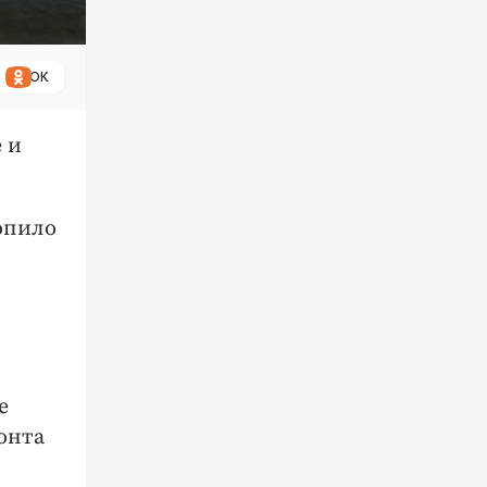
ОК
 и
опило
е
онта