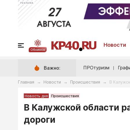
РЕКЛАМА
Новости
Обнинск
ПРОтуризм
Граф
Важно:
Главная
Новости
Происшествия
В Калужск
→
→
→
Новость дня
Происшествия
В Калужской области р
дороги