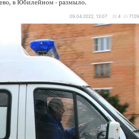
во, в Юбилейном - размыло.
09.04.2022, 13:07
4
7129