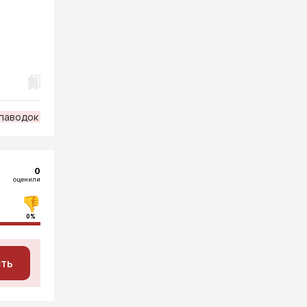
паводок
0
оценили
0%
сть