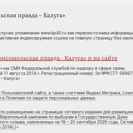
ьская правда – Калуга»
случае упоминания www.kp40.ru как первоисточника информаци
 активная индексируемая ссылка на главную страницу без зак
мсомольская правда - Калуга» и на сайте
н как СМИ Федеральной службой по надзору в сфере связи,
 11 августа 2014 г. Регистрационный номер: Эл №ФС77-58967
– Калуга»
 Пользователей сайта, а также счетчики Яндекс.Метрика, Livein
я в Политике по защите персональных данных.
г по размещению на страницах сетевого издания для размеще
збирательной кампании по выборам в Государственную Думу
го созыва, назначенных на 18 – 20 сентября 2026 года. Сете
.2014г.)
»