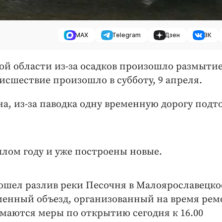
MAX
Telegram
Дзен
ВК
й области из-за осадков произошло размытие
сшествие произошло в субботу, 9 апреля.
а, из-за паводка одну временную дорогу подт
лом году и уже построены новые.
зошел разлив реки Песочня в Малоярославецко
менный объезд, организованный на время рем
имаются меры по открытию сегодня к 16.00