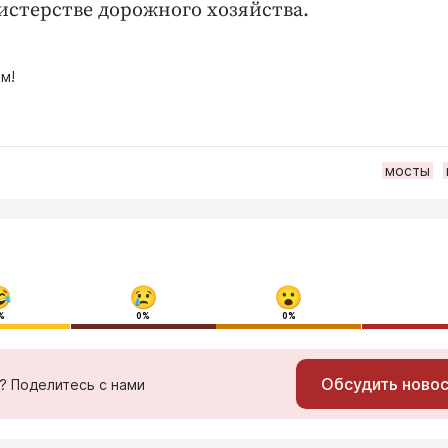
истерстве дорожного хозяйства.
м!
мосты
%
0%
0%
Обсудить ново
ь? Поделитесь с нами