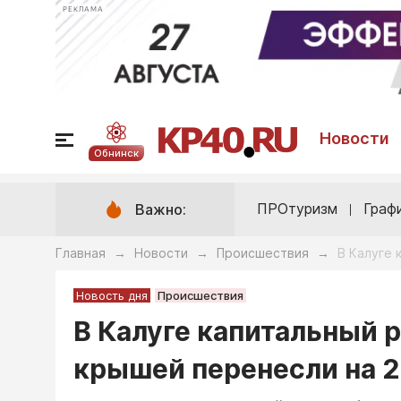
РЕКЛАМА
Новости
Обнинск
ПРОтуризм
Граф
Важно:
Главная
Новости
Происшествия
В Калуге 
→
→
→
Новость дня
Происшествия
В Калуге капитальный 
крышей перенесли на 2