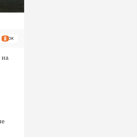
ОК
 на
ые