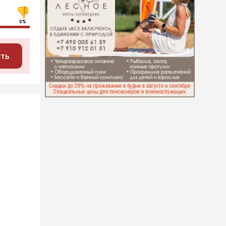
0%
сть