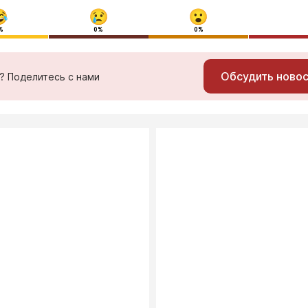
%
0%
0%
Обсудить ново
ь? Поделитесь с нами