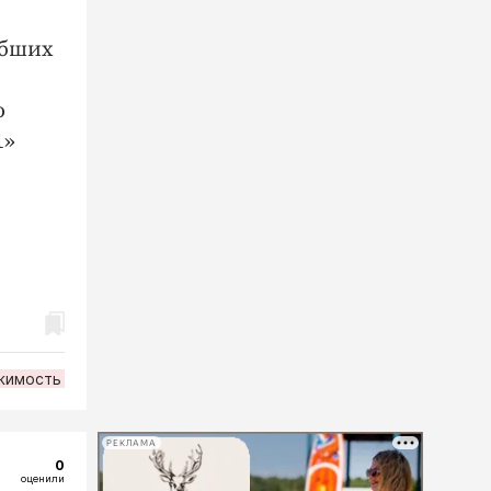
ибших
о
1»
жимость
РЕКЛАМА
0
оценили