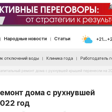
Народные новости
Статьи
+21...+
ик отключений воды
Клиника года
Работодатель г
капитальный ремонт дома с рухнувшей крышей перенесли на 20
ремонт дома с рухнувшей
022 год