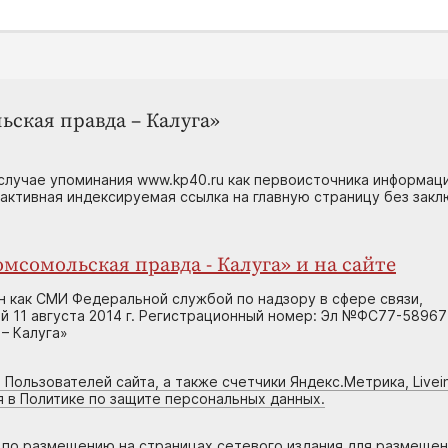
ьская правда – Калуга»
случае упоминания www.kp40.ru как первоисточника информаци
 активная индексируемая ссылка на главную страницу без зак
мсомольская правда - Калуга» и на сайте
н как СМИ Федеральной службой по надзору в сфере связи,
 11 августа 2014 г. Регистрационный номер: Эл №ФС77-58967
– Калуга»
 Пользователей сайта, а также счетчики Яндекс.Метрика, Livein
я в Политике по защите персональных данных.
г по размещению на страницах сетевого издания для размеще