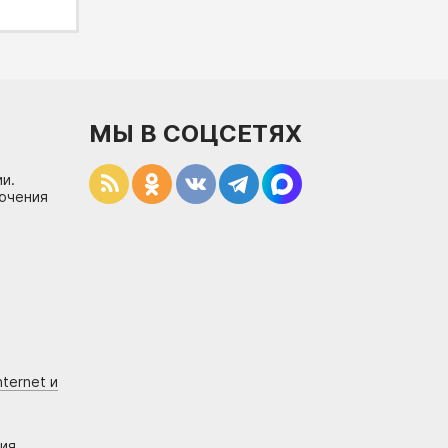
МЫ В СОЦСЕТЯХ
и.
лючения
ternet и
ния