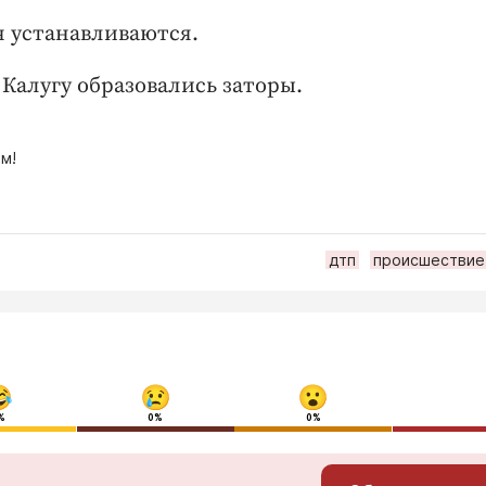
 устанавливаются.
 Калугу образовались заторы.
м!
дтп
происшествие
%
0%
0%