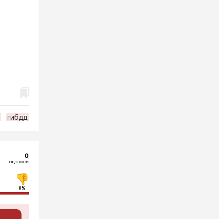
гибдд
0
оценили
0%