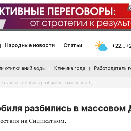
Народные новости
Статьи
+22...+
ик отключений воды
Клиника года
Работодатель г
 четыре автомобиля разбились в массовом ДТП
обиля разбились в массовом
ествия на Силикатном.