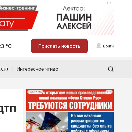
23 °С
Прислать новость
Войти
ода
Интересное чтиво
РЕКЛАМА
 ДТП