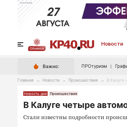
РЕКЛАМА
Новости
Обнинск
ПРОтуризм
Граф
Важно:
Главная
Новости
Происшествия
В Калуге
→
→
→
Новость дня
Происшествия
В Калуге четыре автом
Стали известны подробности происш