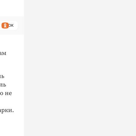
ОК
ам
ль
ль
о не
арки.