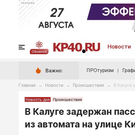
РЕКЛАМА
Новости
Обнинск
ПРОтуризм
Граф
Важно:
Главная
Новости
Происшествия
В Калуге 
→
→
→
Новость дня
Происшествия
В Калуге задержан пас
из автомата на улице К