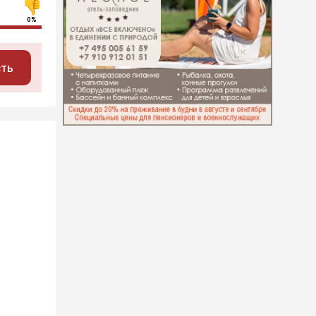
0%
сть