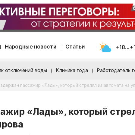
Народные новости
Статьи
+18...+
ик отключений воды
Клиника года
Работодатель г
задержан пассажир «Лады», который стрелял из автомата на у
сажир «Лады», который стре
ирова