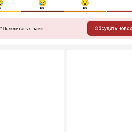
%
0%
0%
Обсудить ново
ь? Поделитесь с нами