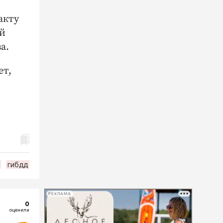
акту
ий
а.
ет,
гибдд
РЕКЛАМА
0
оценили