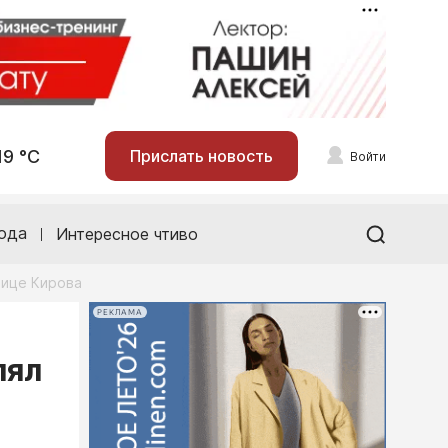
19 °С
Прислать новость
Войти
ода
Интересное чтиво
лице Кирова
РЕКЛАМА
лял