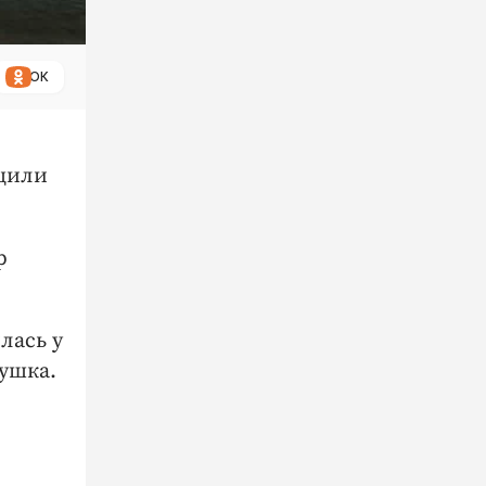
ОК
бщили
р
лась у
ушка.