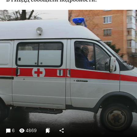
Криминал
Культура
Недвижимость и ЖКХ
Образование
Общество
Погода
Праздники
Происшествия
Спорт
Экономика и бизнес
ПРОЕКТЫ
Блоги
Издания
Медиаперсона
6
4869