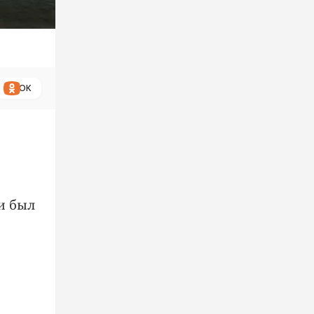
ОК
и был