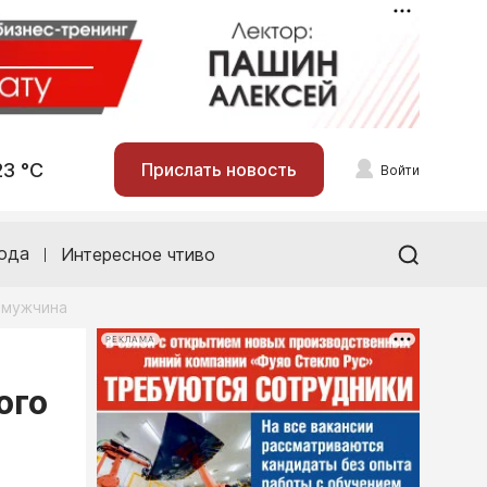
23 °С
Прислать новость
Войти
ода
Интересное чтиво
л мужчина
РЕКЛАМА
ого