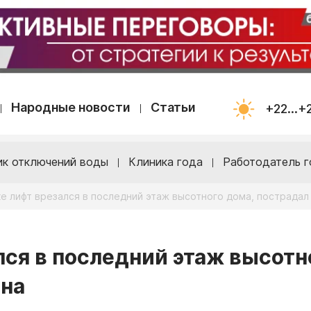
Народные новости
Статьи
+22...+
ик отключений воды
Клиника года
Работодатель г
е лифт врезался в последний этаж высотного дома, пострада
лся в последний этаж высотн
ина