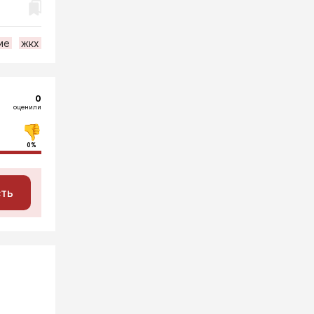
ие
жкх
0
оценили
0%
сть