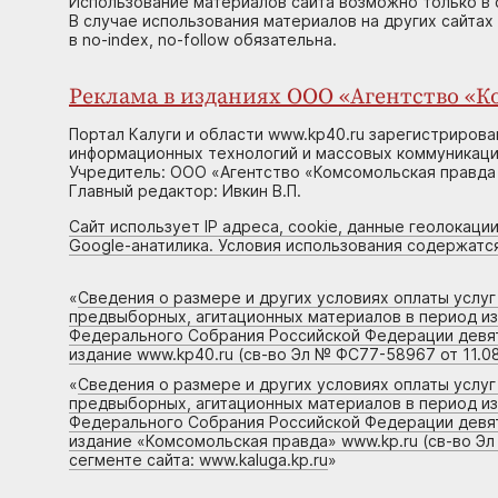
Использование материалов сайта возможно только в 
В случае использования материалов на других сайтах
в no-index, no-follow обязательна.
Реклама в изданиях ООО «Агентство «Ко
Портал Калуги и области www.kp40.ru зарегистрирова
информационных технологий и массовых коммуникаций
Учредитель: ООО «Агентство «Комсомольская правда 
Главный редактор: Ивкин В.П.
Сайт использует IP адреса, cookie, данные геолокации
Google-анатилика. Условия использования содержатс
«
Сведения о размере и других условиях оплаты услу
предвыборных, агитационных материалов в период и
Федерального Собрания Российской Федерации девято
издание www.kp40.ru (св-во Эл № ФС77-58967 от 11.08
«
Сведения о размере и других условиях оплаты услу
предвыборных, агитационных материалов в период и
Федерального Собрания Российской Федерации девято
издание «Комсомольская правда» www.kp.ru (св-во Эл
сегменте сайта: www.kaluga.kp.ru
»