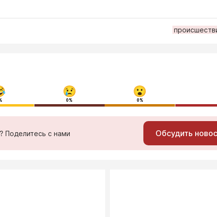
происшеств
%
0%
0%
Обсудить ново
ь? Поделитесь с нами