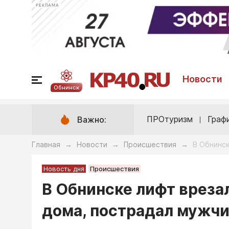
РЕКЛАМА
Новости
Обнинск
ПРОтуризм
Граф
Важно:
Главная
Новости
Происшествия
В Обнинск
→
→
→
Новость дня
Происшествия
В Обнинске лифт вреза
дома, пострадал мужч