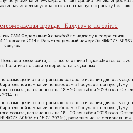
случае упоминания www.kp40.ru как первоисточника информаци
 активная индексируемая ссылка на главную страницу без зак
мсомольская правда - Калуга» и на сайте
н как СМИ Федеральной службой по надзору в сфере связи,
 11 августа 2014 г. Регистрационный номер: Эл №ФС77-58967
– Калуга»
 Пользователей сайта, а также счетчики Яндекс.Метрика, Livein
я в Политике по защите персональных данных.
г по размещению на страницах сетевого издания для размеще
збирательной кампании по выборам в Государственную Думу
го созыва, назначенных на 18 – 20 сентября 2026 года. Сете
.2014г.)
»
г по размещению на страницах сетевого издания для размеще
збирательной кампании по выборам в Государственную Думу
го созыва, назначенных на 18 – 20 сентября 2026 года. Сете
 № ФС77-80505 от 15.03.2021г.), размещение на региональном