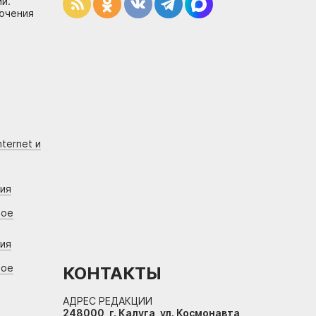
и.
лючения
ternet и
ния
вое
ния
вое
КОНТАКТЫ
АДРЕС РЕДАКЦИИ
248000, г. Калуга, ул. Космонавта