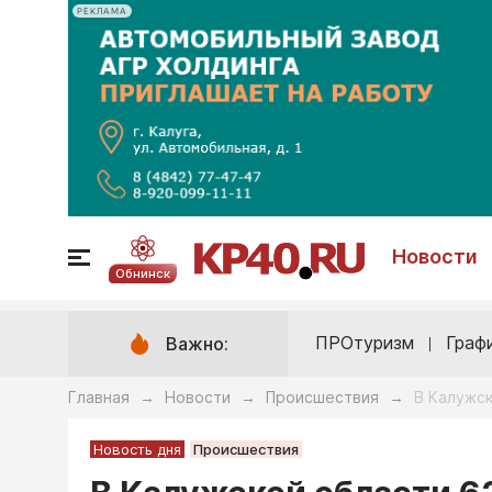
РЕКЛАМА
Новости
Обнинск
ПРОтуризм
Граф
Важно:
Главная
Новости
Происшествия
В Калужск
→
→
→
Новость дня
Происшествия