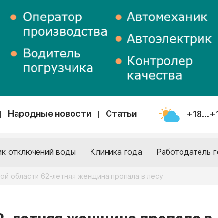
Народные новости
Статьи
+18...+
ик отключений воды
Клиника года
Работодатель г
ой области 62-летняя женщина пропала в лесу