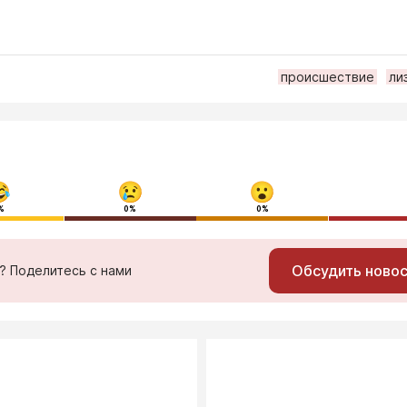
происшествие
ли
%
0%
0%
Обсудить ново
ь? Поделитесь с нами