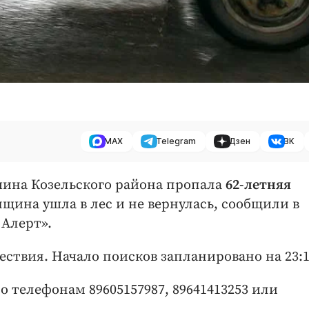
MAX
Telegram
Дзен
ВК
ричина Козельского района пропала
62-летняя
нщина ушла в лес и не вернулась, сообщили в
 Алерт».
ствия. Начало поисков запланировано на 23:
 телефонам 89605157987, 89641413253 или