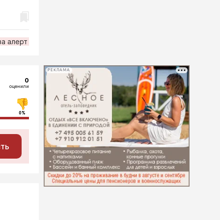
за алерт
РЕКЛАМА
0
оценили
0%
сть