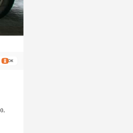
ОК
10.