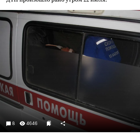
Криминал
Культура
Недвижимость и ЖКХ
Образование
Общество
Погода
Праздники
Происшествия
Спорт
Экономика и бизнес
ПРОЕКТЫ
Блоги
Издания
8
4646
Медиаперсона