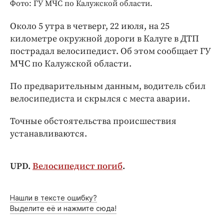
Интересное чтиво
Фото: ГУ МЧС по Калужской области.
Клиника года
Около 5 утра в четверг, 22 июля, на 25
Бренд года
километре окружной дороги в Калуге в ДТП
Работодатель года
пострадал велосипедист. Об этом сообщает ГУ
МЧС по Калужской области.
По предварительным данным, водитель сбил
велосипедиста и скрылся с места аварии.
Точные обстоятельства происшествия
устанавливаются.
UPD.
Велосипедист погиб
.
Нашли в тексте ошибку?
Выделите её и нажмите сюда!