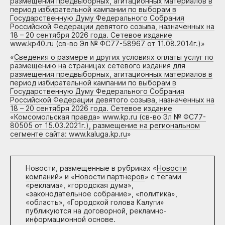
размещения предвыборных, агитационных материалов в
период избирательной кампании по выборам в
Государственную Думу Федерального Собрания
Российской Федерации девятого созыва, назначенных на
18 – 20 сентября 2026 года. Сетевое издание
www.kp40.ru (св-во Эл № ФС77-58967 от 11.08.2014г.)
»
«
Сведения о размере и других условиях оплаты услуг по
размещению на страницах сетевого издания для
размещения предвыборных, агитационных материалов в
период избирательной кампании по выборам в
Государственную Думу Федерального Собрания
Российской Федерации девятого созыва, назначенных на
18 – 20 сентября 2026 года. Сетевое издание
«Комсомольская правда» www.kp.ru (св-во Эл № ФС77-
80505 от 15.03.2021г.), размещение на региональном
сегменте сайта: www.kaluga.kp.ru
»
Новости, размещенные в рубриках «
Новости
компаний
» и «
Новости партнеров
» с тегами
«реклама», «городская дума»,
«законодательное собрание», «политика»,
«область», «Городской голова Калуги»
публикуются на договорной, рекламно-
информационной основе.