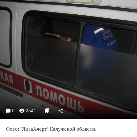
Криминал
Культура
Недвижимость и ЖКХ
Образование
Общество
Погода
Праздники
Происшествия
Спорт
Экономика и бизнес
ПРОЕКТЫ
Блоги
0
2541
Издания
Фото: "ЛизаАлерт" Калужской области.
Медиаперсона