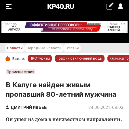
+18...+19 °С
РЕКЛАМА
Новости
Народные новости
Статьи
ПРОтуризм
График отключений воды
Клиника г
Важно:
РУБРИКИ
Происшествия
Обнинск
В Калуге найден живым
Новости компаний
пропавший 80-летний мужчина
Статьи
Народные новости
ДМИТРИЙ ИВЬЕВ
24.06.2021, 09:03
Авто и транспорт
Он ушел из дома в неизвестном направлении.
Благоустройство